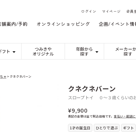
ログイン
マイページ
会員
店舗案内/予約
オンラインショッピング
企画/イベント情
つみきや
年齢から
メーカー
ギフト
オリジナル
探す
探す
日本）
つみき
DREi HASEN（ドイツ）
0才〜
ゲーム
JEKA（ドイツ
1才〜
祝い
基本の積み木
３歳くらい〜
変わった形
６歳くらい〜
（イギリス）
niermann（ドイツ）
3才〜
PRECIOSA（
の誕生日
カプラ
ネフ
5才〜
祝い
n（ドイツ）
くもん出版（日本）
7才〜
こまむぐ（日本
の方へ
もちゃ
> クネクネバーン
本）
のいとど（日本）
ののじ（日本）
組み立てるおもちゃ
人形 ・ぬいぐる
ゃ
木製
手作り人形（キッ
ンス）
アトラス化成（日本）
アトリエニキテ
プラスチック製
人形
クネクネバーン
乳幼児のぬいぐる
ケーセンのぬいぐ
イツ）
アルゴイヤー・ヴェブラーメン（ドイツ）
アルビスブラン
ど
ーマー（ドイツ）
パターン遊び
イエンス・ウーヴェ・ヴェルナー（ドイツ）
季節のもの
イルカ（スウェ
スロープトイ
０〜３歳くらいの
モザイク
ひな祭り
マグネット
端午の節句
（ドイツ）
ウールマニュファクチャー（ドイツ）
エドインター（
うもの
ぺグさし
イースター
クリスマス
日本）
エポック（日本）
エルツィ（ドイ
¥9,900
ゃ
ンプ（日本）
オインクゲームズ（日本）
オッピ（フラン
表記の金額は全て税込価格です。
支払い・配送に
ゃ
イツ）
カワイ（日本）
カワダ（日本）
イツ）
キュボロ（スイス）
キーナー（スイ
1才の誕生日
ひとりで遊ぶ
ギフト
ドイツ）
クレーブラット（日本）
グラパット（ス