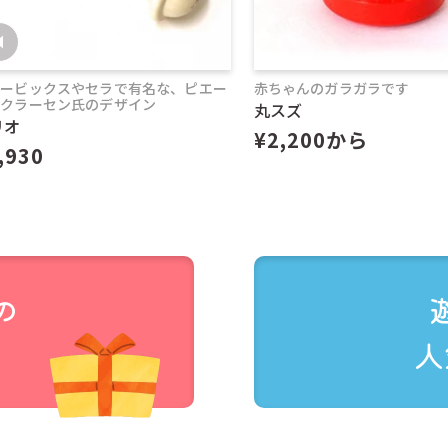
ュービックスやセラで有名な、ピエー
赤ちゃんのガラガラです
・クラーセン氏のデザイン
丸スズ
リオ
クリックポスト配送対応商品と記載がある商品のみが対象です
¥2,200から
,930
覧ください。）
ト配送ができない商品とご一緒の注文の場合は、クリックポス
はご利用できません。
ム上、注文時には通常送料が発生しますが、後に減額処理をし
函されますので、着時間の指定はできません。
の
りますが、運送中の事故の場合補償はありません。
人
から概ね翌々日までに配達すると記載されていますが、4〜5
場合など、対応商品であってもクリックポストでお届けできな
は、当店よりご連絡いたします。