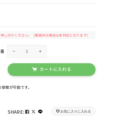
ツ）
ケーセン（ドイツ）
リカ）
コルクス（ドイツ）
ツ）
シュテルネンガッセ（ドイツ）
）
ジーピー（日本）
ツ）
ゼルマー（ドイツ）
ツォッホ（ドイツ）
お申し付けください。
（規格外の場合は未対応となります）
）
デュシマ（ドイツ）
ツ）
ナンヒェン（ドイツ）
ハイメス（ドイツ）
数量
ハーディー（ドイツ）
ク
ク
）
ピアトニック（オーストリア）
ネ
ネ
ツ）
フォリア（ドイツ）
ク
ク
カートに入れる
ツ）
フリドリン（ドイツ）
ネ
ネ
）
ブントパピア（ドイツ）
バ
バ
イ）
プレイマイス（ドイツ）
）
の受取が可能です。
ヘルガ クレフト（ドイツ）
ー
ー
）
ホッパー（日本）
ン
ン
ドイツ）
マグネットシュピーレ（ドイツ）
の
の
ェーデン）
ミュンダーエマイル（ドイツ）
数
数
ス）
ユシラ（フィンランド）
SHARE:
お気に入りに入れる
量
量
ウェー）
リゴレ（日本）
イス）
リンゴプレイ（ドイツ）
を
を