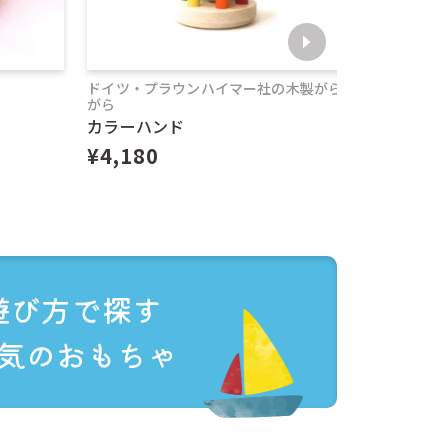
ドイツ・プラウンハイマー社の木製がら
ジュバは19
がら
生産が途絶
ています
カラーハンド
。（
対応商品一覧
ジュバ
¥4,180
¥10,89
ト配送はできま
ます。
遊び方で探す
気のおもちゃ
日かかった例もお
い場合がありま