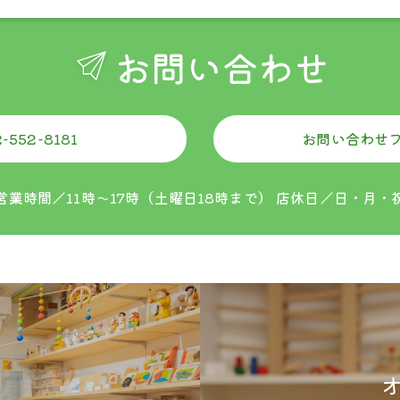
お問い合わせ
ご購入金額
お買い上げ金額に関
全ての地域
330円
-552-8181
お問い合わせ
営業時間／11時〜17時（土曜日18時まで）
店休日／日・月・
nfo@tsumikiya.jp