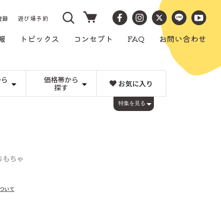
カ
ー
登録
遊び場予約
ト
報
トピックス
コンセプト
FAQ
お問い合わせ
から
価格帯から
お気に入り
探す
）
〜1,000円
ビー玉転がし
LENA(ドイツ)
1,001〜3,000円
コロロ
特集を見る
キュボロ
チェコ）
3,001〜5,000円
Weizenkorn社（スイス）
その他のメーカー
5,001〜10,000円
）
10,001〜20,000円
すごろくや（日本）
20,001円
アイアップ（日本）
み
工作・文房具
ト）
画材
ィキ（日本）
アトリエフィッシャー（スイス）
手芸、工作
み
本 カタログ
るみ
（スイス）
アンカー（ドイツ）
ーデン）
日本と世界の工芸品
ウォルフガング・ヴェルナー（ドイツ）
おもちゃ
日本の木工
くるみ割り人形
日本）
エヒメ紙工（日本）
煙出し人形
ヨーロッパの木工
ガラス製品
ツ）
エルフ(日本)
ス）
オルゴール（日本）
ついて
カントリーリビング（ドイツ）
ス）
ギガミック（フランス）
ペイン）
グリムス（ドイツ）