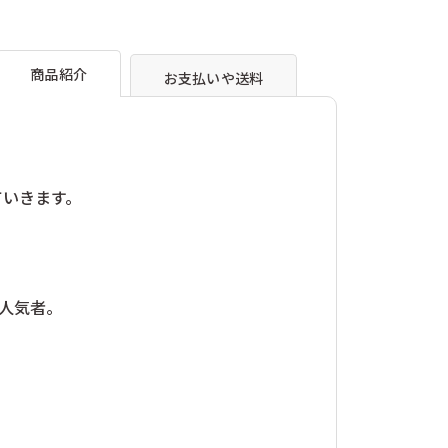
イス）
ヴィンコ（チェコ）
減
増
友愛玩具（日本）
ら
や
）
岩淵志温（日本）
す
す
本）
東洋音響（日本）
商品紹介
お支払いや送料
福永紙工（日本）
本）
Ｍ リチャード（イギリス）
ていきます。
人気者。