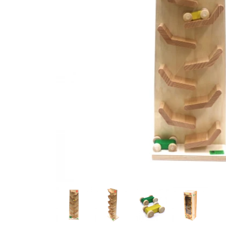
グリュックスケーファー（ドイツ）
グローバルト
ゲルハルツ（ドイツ）
ゲームフロウ
コルシュ（ドイツ）
ゴキ（ドイツ
シンクファン（アメリカ）
ジトレ（イタ
スウェーデンひつじの詩舎（日本）
スウェーデンプロダクト（ドイツ）
ゼンガー（ドイツ）
ゾノア（ドイ
ツムラクリエイション（日本）
テオ・クライ
ドライブレッター（ドイツ）
ドライマギア
ニチガン（日本）
ニック（ドイ
ハウスオブマーブルズ（イギリス）
ハズブロ（日
ハーン（ドイツ）
バイキングトイ（スウェーデン）
ピーターキン（イギリス）
ファインテッ
フス（ドイツ）
フランクギュ
ブラザージョルダン（日本）
ブリオ（スウ
ブータレブー（日本）
プステフィッ
プロディア（日本）
ヘアヴィック
ベック（ドイツ）
ベリ・デザイ
ホビージャパン（日本）
ホーナー（ド
マスダヤ（日本）
マテル・インターナショナル（日本）
メガハウス（日本）
メビウスゲー
ヨシリツ（日本）
ラッセントレ
リチャード・セルマー（ドイツ）
リヒャルトグレーザー（ドイツ）