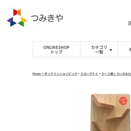
コンテ
ンツに
進む
ONLINESHOP
カテゴリ
トップ
一覧
たま
Dihras（チェコ）
パズル
DOMBURI（
ビー玉17mm以下
ジグソーパズル
出産
ビー玉25mm以下
型はめ
Lovi（フィンランド）
Mリチャード
1才
ビー玉30mm以上
絵合わせ
木玉(白木)
パズルゲーム
入学
木玉(カラー)
yunsheng（中国）
Theo Klei
鉱石
大人
Home
> オンラインショッピング
スロープトイ
>
０〜３歳くらいのお
つみきや
つみきや（日
ごっこ遊び
音を楽しむ
ままごと
音が出るおもち
アコテ（日本）
アスコ（フラ
商品情
ロールプレイ
楽器
周りの世界をつくる
オルゴール
アドヴァン（日本）
アミーゴ（ド
報にス
キップ
０〜３歳くらいのおもちゃ
アンゲラー（オーストリア）
けん玉、コマな
アントン・シ
おしゃぶり ガラガラ
コマ
プルトイ
けん玉
ウッドストックパーカッション（アメリカ）
ウルブリヒト
スロープトイ
その他手先を使
指、手先の動き
乗り物、木馬、その他
エフィー（ドイツ）
エポック社（
シフォンスカーフ
エルフ（日本）
その他のおもち
エンゼルトラ
普通サイズ
シャボン玉
大判サイズ
不思議なおもち
カプラ（フランス）
カリスト（ド
その他
キッドオー（アメリカ）
キマーレ（ド
クレマース（ドイツ）
クレーブス（