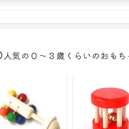
金額
税込22,000円未満
税込22
以外
990円
無料
道
1,430円
715円
人気の０〜３歳くらいのおもち
金額
税込22,000円未満
税込22
全国
250円
無料