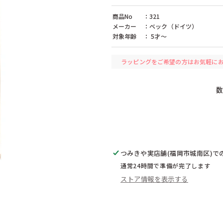
レード（ドイツ）
ケラー（ドイツ）
ケルナー（ドイ
（フランス）
コクヨ（日本）
コプロウ（アメ
商品No
：321
）
ザイドラー（ドイツ）
シャーフ（ドイ
メーカー
：ベック（ドイツ）
リア）
ジョージラック（イギリス）
ジーナ（ドイツ
対象年齢
： 5才〜
スタジオ49（ドイツ）
セレクタ（ドイ
ツ）
タカラトミー（日本）
チェシャーズファクトリー（日本）
ラッピングをご希望の方はお気軽に
ン（ドイツ）
テンヨー（日本）
デコア（スイス
（ドイツ）
ドレクセル（ドイツ）
ドレゲノ（ドイ
ツ）
ニューゲームズオーダー（日本）
ネフ（スイス）
本）
ハナヤマ（日本）
ハバ（ドイツ）
バンダイ（日本）
ビバリー（日本
ク（ドイツ）
フィルゲス（ドイツ）
フェーン（ドイ
ンター（ドイツ）
フランク・バイヤー（ドイツ）
フラーデ（ドイ
ェーデン）
ブレイニーバンド（エストニア）
ブロック（日本
クス（ドイツ）
プラウンハイマー（ドイツ）
プラントイ（タ
（ドイツ）
ヘニッヒ（ドイツ）
つみきや実店舗(福岡市城南区)
ヘラー（ドイツ
で
ン（ドイツ）
ペガサス（ドイツ）
ペタ（イギリス
通常24時間で準備が完了します
イツ）
ボーネルンド（日本）
ポングラッツ（
ストア情報を表示する
マテル（日本）
ミッキィ（スウ
ムズ（日本）
メリッサ＆ダグ（アメリカ）
モルーク（スイ
（スウェーデン）
ラベンスバーガー（ドイツ）
ラーセン（ノル
リュルケ（ドイツ）
リュージュ（ス