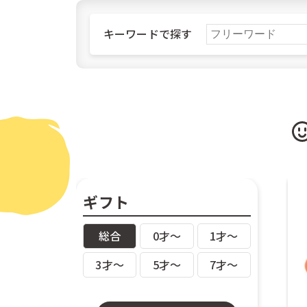
ご購入
キーワードで探す
北海道
北海
ギフト
総合
0才〜
1才〜
3才〜
5才〜
7才〜
ご購入
日本