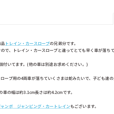
）
ロークワイ（ドイツ）
ヴィターリ（ス
本）
南雲（日本）
博進社（日本）
ル
山加（日本）
山形工房（日本
）
文化出版局（日本）
日本理化学（日
）
桜井こけし店（日本）
真工芸（日本）
日本）
野澤作蔵商店（日本）
隈本木工所（日
商品
トレイン・カースロープ
の兄弟分です。
すので、トレイン・カースロープと違ってとても早く車が落ち
個付いてます。(他の車は別途お求めください。)
スロープ用の4両車が落ちていくさまは蛇みたいで、子ども達の
の車の幅は約3.1cm長さは約4.2cmです。
ジャンボ ジャンピング・カートレイン
もございます。