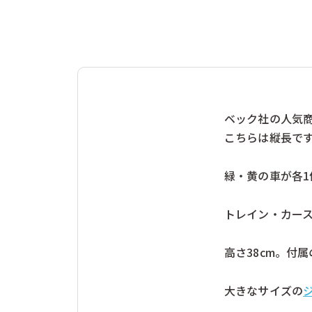
レシオ（イタリア）
レロ（ドイツ
ヴェルナー（ドイツ）
三浦木地（日
奥野かるた店（日本）
学研ステイフ
工房いちかわ（日本）
幻冬舎（日本
株式会社ドリームブロッサム（日本）
桂樹舎（日本
福祉とデザイン（日本）
積み木手帖（
ﾀﾐｽﾞｼｮｯﾌﾟ（日本）
ベック社の人気
こちらは縦長で
緑・黄の車が各1
トレイン・カー
高さ38cm。付属
大きなサイズの