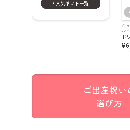
人気ギフト一覧
キ
ル
ド
商品ページに
¥6
はこちら
をご
クリックポス
せん。
代金引き換え
当店のシステ
郵便受けに投
ご出産祝い
追跡機能はあ
選び方
公式には投函
聞きします。
商品数が多い
す。その場合