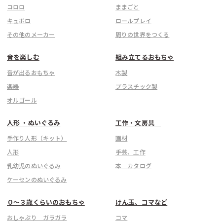
コロロ
ままごと
キュボロ
ロールプレイ
その他のメーカー
周りの世界をつくる
音を楽しむ
組み立てるおもちゃ
音が出るおもちゃ
木製
楽器
プラスチック製
オルゴール
人形 ・ぬいぐるみ
工作・文房具
手作り人形（キット）
画材
人形
手芸、工作
乳幼児のぬいぐるみ
本 カタログ
ケーセンのぬいぐるみ
０〜３歳くらいのおもちゃ
けん玉、コマなど
おしゃぶり ガラガラ
コマ