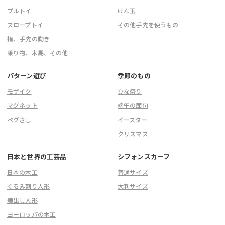
プルトイ
けん玉
スロープトイ
その他手先を使うもの
指、手先の動き
乗り物、木馬、その他
パターン遊び
季節のもの
モザイク
ひな祭り
マグネット
端午の節句
ぺグさし
イースター
クリスマス
日本と世界の工芸品
シフォンスカーフ
日本の木工
普通サイズ
くるみ割り人形
大判サイズ
煙出し人形
ヨーロッパの木工