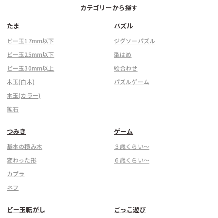
カテゴリーから探す
たま
パズル
ビー玉17mm以下
ジグソーパズル
ビー玉25mm以下
型はめ
ビー玉30mm以上
絵合わせ
木玉(白木)
パズルゲーム
木玉(カラー)
鉱石
つみき
ゲーム
基本の積み木
３歳くらい〜
変わった形
６歳くらい〜
カプラ
ネフ
ビー玉転がし
ごっこ遊び