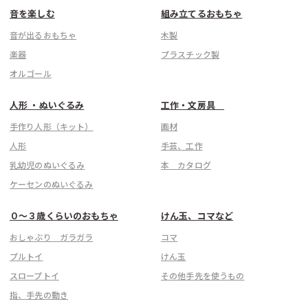
音を楽しむ
組み立てるおもちゃ
音が出るおもちゃ
木製
楽器
プラスチック製
オルゴール
人形 ・ぬいぐるみ
工作・文房具
手作り人形（キット）
画材
人形
手芸、工作
乳幼児のぬいぐるみ
本 カタログ
ケーセンのぬいぐるみ
０〜３歳くらいのおもちゃ
けん玉、コマなど
おしゃぶり ガラガラ
コマ
プルトイ
けん玉
スロープトイ
その他手先を使うもの
指、手先の動き