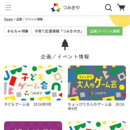
コンテ
カ
ンツに
ー
進む
ト
Home
> 企画／イベント情報
おもちゃ特集
子育て応援情報「つみきのき」
企画/イベント情報
お
企画／イベント情報
子どもゲーム会 2026年9月
ちょっぴり大人のゲーム会 2026
年9月