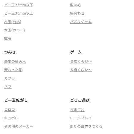
ビー玉25mm以下
型はめ
ビー玉30mm以上
絵合わせ
木玉(白木)
パズルゲーム
木玉(カラー)
鉱石
つみき
ゲーム
基本の積み木
３歳くらい〜
変わった形
６歳くらい〜
カプラ
ネフ
ビー玉転がし
ごっこ遊び
コロロ
ままごと
キュボロ
ロールプレイ
その他のメーカー
周りの世界をつくる