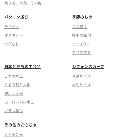
乗り物、木馬、その他
パターン遊び
季節のもの
モザイク
ひな祭り
マグネット
端午の節句
ぺグさし
イースター
クリスマス
日本と世界の工芸品
シフォンスカーフ
日本の木工
普通サイズ
くるみ割り人形
大判サイズ
煙出し人形
ヨーロッパの木工
ガラス製品
その他のおもちゃ
シャボン玉