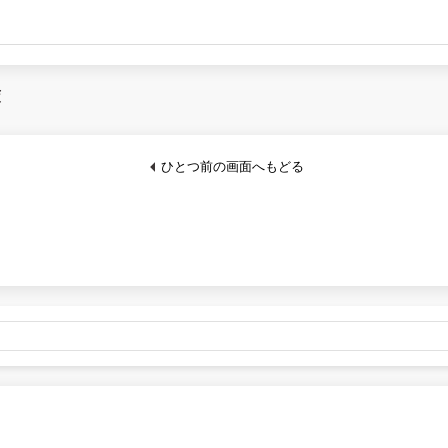
）
ロークワイ（ドイツ）
ヴィターリ（ス
本）
南雲（日本）
博進社（日本）
ル
山加（日本）
山形工房（日本
）
文化出版局（日本）
日本理化学（日
）
桜井こけし店（日本）
真工芸（日本）
覧
日本）
野澤作蔵商店（日本）
隈本木工所（日
ひとつ前の画面へもどる
金額
税込22,000円未満
税込22
以外
990円
無料
道
1,430円
715円