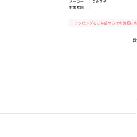
メーカー
：つみきや
レード（ドイツ）
ケラー（ドイツ）
ケルナー（ドイ
対象年齢
：
（フランス）
コクヨ（日本）
コプロウ（アメ
）
ザイドラー（ドイツ）
シャーフ（ドイ
リア）
ジョージラック（イギリス）
ジーナ（ドイツ
ラッピングをご希望の方はお気軽に
スタジオ49（ドイツ）
セレクタ（ドイ
ツ）
タカラトミー（日本）
チェシャーズファクトリー（日本）
ン（ドイツ）
テンヨー（日本）
デコア（スイス
（ドイツ）
ドレクセル（ドイツ）
ドレゲノ（ドイ
ツ）
ニューゲームズオーダー（日本）
ネフ（スイス）
本）
ハナヤマ（日本）
ハバ（ドイツ）
バンダイ（日本）
ビバリー（日本
ク（ドイツ）
フィルゲス（ドイツ）
フェーン（ドイ
ンター（ドイツ）
フランク・バイヤー（ドイツ）
フラーデ（ドイ
ェーデン）
ブレイニーバンド（エストニア）
ブロック（日本
クス（ドイツ）
プラウンハイマー（ドイツ）
プラントイ（タ
（ドイツ）
ヘニッヒ（ドイツ）
ヘラー（ドイツ
ン（ドイツ）
ペガサス（ドイツ）
ペタ（イギリス
イツ）
ボーネルンド（日本）
ポングラッツ（
マテル（日本）
ミッキィ（スウ
ムズ（日本）
メリッサ＆ダグ（アメリカ）
モルーク（スイ
（スウェーデン）
ラベンスバーガー（ドイツ）
ラーセン（ノル
リュルケ（ドイツ）
リュージュ（ス