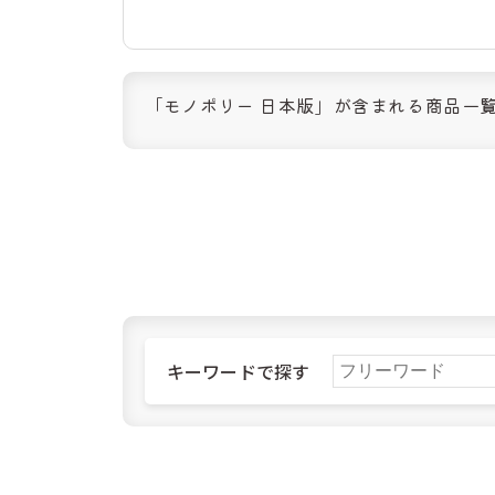
レシオ（イタリア）
レロ（ドイツ
ヴェルナー（ドイツ）
三浦木地（日
奥野かるた店（日本）
学研ステイフ
工房いちかわ（日本）
幻冬舎（日本
株式会社ドリームブロッサム（日本）
桂樹舎（日本
「モノポリー 日本版」が含まれる商品一
福祉とデザイン（日本）
積み木手帖（
ﾀﾐｽﾞｼｮｯﾌﾟ（日本）
キーワードで探す
ご購入
北海道
北海