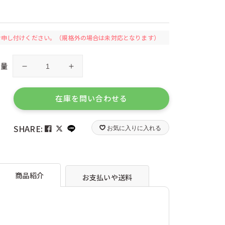
ツ）
ケーセン（ドイツ）
リカ）
コルクス（ドイツ）
ツ）
シュテルネンガッセ（ドイツ）
）
ジーピー（日本）
お申し付けください。
（規格外の場合は未対応となります）
ツ）
ゼルマー（ドイツ）
ツォッホ（ドイツ）
）
デュシマ（ドイツ）
数量
モ
モ
ツ）
ナンヒェン（ドイツ）
ノ
ノ
ハイメス（ドイツ）
ハーディー（ドイツ）
ポ
ポ
在庫を問い合わせる
）
ピアトニック（オーストリア）
リ
リ
ツ）
フォリア（ドイツ）
ー
ー
ツ）
フリドリン（ドイツ）
SHARE:
お気に入りに入れる
日
日
）
ブントパピア（ドイツ）
本
本
イ）
プレイマイス（ドイツ）
）
ヘルガ クレフト（ドイツ）
版
版
）
ホッパー（日本）
の
の
ドイツ）
マグネットシュピーレ（ドイツ）
商品紹介
お支払いや送料
数
数
ェーデン）
ミュンダーエマイル（ドイツ）
量
量
ス）
ユシラ（フィンランド）
を
を
ウェー）
リゴレ（日本）
イス）
リンゴプレイ（ドイツ）
減
増