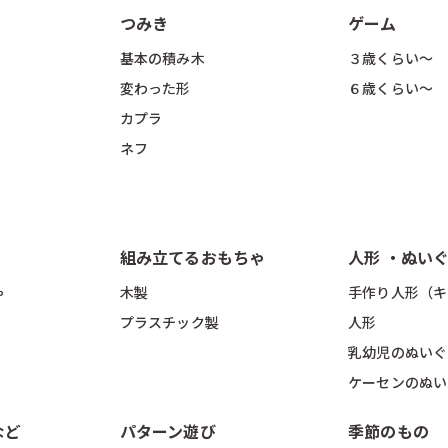
全ての地域
330円
つみき
ゲーム
基本の積み木
３歳くらい〜
変わった形
６歳くらい〜
カプラ
ネフ
nfo@tsumikiya.jp
組み立てるおもちゃ
人形 ・ぬい
ゃ
木製
手作り人形（キ
プラスチック製
人形
乳幼児のぬいぐ
ケーセンのぬい
など
パターン遊び
季節のもの