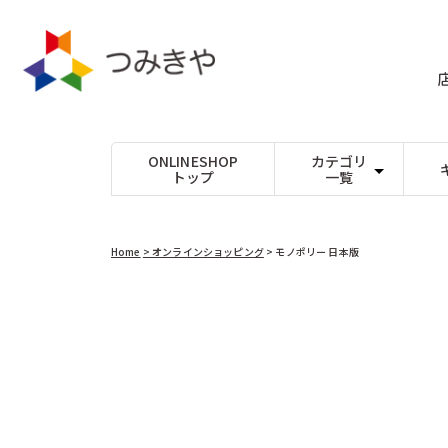
コンテ
ンツに
進む
ONLINESHOP
カテゴリ
トップ
一覧
たま
Dihras（チェコ）
パズル
DOMBURI（
ビー玉17mm以下
ジグソーパズル
出産
ビー玉25mm以下
型はめ
Lovi（フィンランド）
Mリチャード
1才
ビー玉30mm以上
絵合わせ
木玉(白木)
パズルゲーム
入学
木玉(カラー)
yunsheng（中国）
Theo Klei
鉱石
大人
Home
> オンラインショッピング
> モノポリー 日本版
つみきや
つみきや（日
ごっこ遊び
音を楽しむ
ままごと
音が出るおもち
アコテ（日本）
アスコ（フラ
商品情
ロールプレイ
楽器
周りの世界をつくる
オルゴール
アドヴァン（日本）
アミーゴ（ド
報にス
キップ
０〜３歳くらいのおもちゃ
アンゲラー（オーストリア）
けん玉、コマな
アントン・シ
おしゃぶり ガラガラ
コマ
プルトイ
けん玉
ウッドストックパーカッション（アメリカ）
ウルブリヒト
スロープトイ
その他手先を使
指、手先の動き
乗り物、木馬、その他
エフィー（ドイツ）
エポック社（
シフォンスカーフ
エルフ（日本）
その他のおもち
エンゼルトラ
普通サイズ
シャボン玉
大判サイズ
不思議なおもち
カプラ（フランス）
カリスト（ド
その他
キッドオー（アメリカ）
キマーレ（ド
クレマース（ドイツ）
クレーブス（