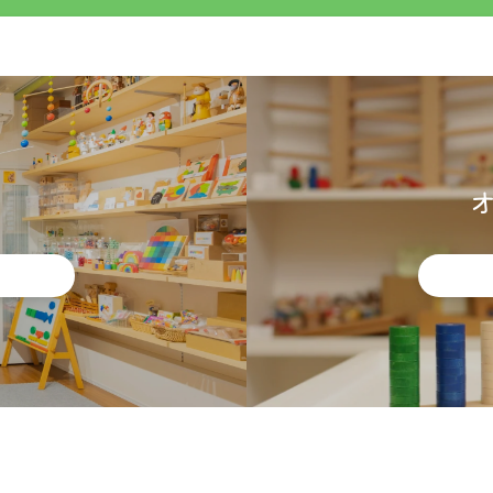
覧ください。）
ト配送ができない商品とご一緒の注文の場合は、クリックポス
はご利用できません。
ム上、注文時には通常送料が発生しますが、後に減額処理をし
函されますので、着時間の指定はできません。
りますが、運送中の事故の場合補償はありません。
から概ね翌々日までに配達すると記載されていますが、4〜5
場合など、対応商品であってもクリックポストでお届けできな
は、当店よりご連絡いたします。
ご購入金額
お買い上げ金額に関