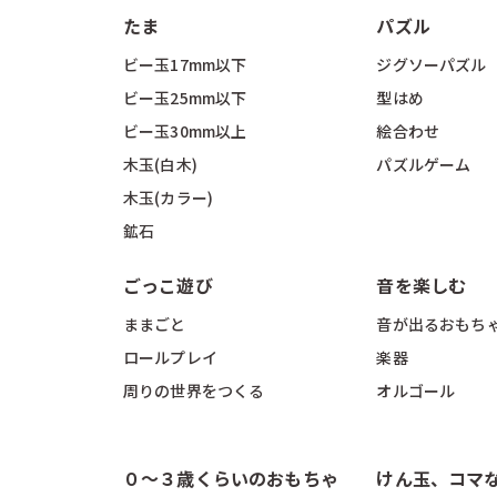
たま
パズル
ビー玉17mm以下
ジグソーパズル
ビー玉25mm以下
型はめ
ビー玉30mm以上
絵合わせ
木玉(白木)
パズルゲーム
木玉(カラー)
鉱石
ごっこ遊び
音を楽しむ
i
ままごと
音が出るおもち
ロールプレイ
楽器
周りの世界をつくる
オルゴール
０〜３歳くらいのおもちゃ
けん玉、コマ