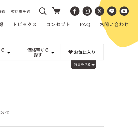
カ
ー
登録
遊び場予約
ト
報
トピックス
コンセプト
FAQ
お問い合わせ
から
価格帯から
お気に入り
探す
）
〜1,000円
ビー玉転がし
LENA(ドイツ)
1,001〜3,000円
コロロ
特集を見る
キュボロ
チェコ）
3,001〜5,000円
Weizenkorn社（スイス）
その他のメーカー
5,001〜10,000円
）
10,001〜20,000円
すごろくや（日本）
20,001円
アイアップ（日本）
み
工作・文房具
ト）
画材
ィキ（日本）
アトリエフィッシャー（スイス）
手芸、工作
み
本 カタログ
るみ
（スイス）
アンカー（ドイツ）
ーデン）
日本と世界の工芸品
ウォルフガング・ヴェルナー（ドイツ）
日本の木工
くるみ割り人形
日本）
エヒメ紙工（日本）
煙出し人形
ヨーロッパの木工
ガラス製品
ツ）
エルフ(日本)
ついて
ス）
オルゴール（日本）
カントリーリビング（ドイツ）
ス）
ギガミック（フランス）
ペイン）
グリムス（ドイツ）