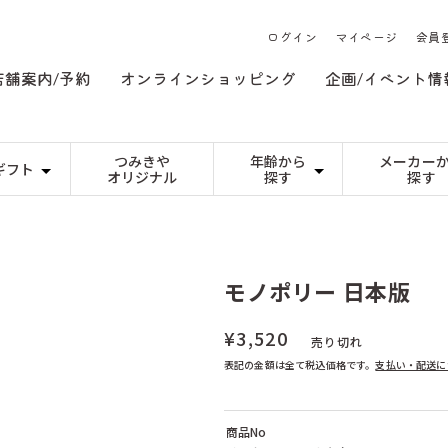
ログイン
マイページ
会員
店舗案内/予約
オンラインショッピング
企画/イベント情
つみきや
年齢から
メーカー
ギフト
オリジナル
探す
探す
日本）
つみき
DREi HASEN（ドイツ）
0才〜
ゲーム
JEKA（ドイツ
1才〜
祝い
基本の積み木
３歳くらい〜
変わった形
６歳くらい〜
（イギリス）
niermann（ドイツ）
3才〜
PRECIOSA（
の誕生日
カプラ
ネフ
5才〜
祝い
n（ドイツ）
くもん出版（日本）
7才〜
こまむぐ（日本
の方へ
本）
のいとど（日本）
ののじ（日本）
組み立てるおもちゃ
人形 ・ぬいぐる
ゃ
木製
手作り人形（キッ
ンス）
アトラス化成（日本）
アトリエニキテ
プラスチック製
人形
モノポリー 日本版
乳幼児のぬいぐる
ケーセンのぬいぐ
イツ）
アルゴイヤー・ヴェブラーメン（ドイツ）
アルビスブラン
ど
ーマー（ドイツ）
パターン遊び
イエンス・ウーヴェ・ヴェルナー（ドイツ）
季節のもの
イルカ（スウェ
モザイク
ひな祭り
マグネット
端午の節句
¥3,520
（ドイツ）
ウールマニュファクチャー（ドイツ）
エドインター（
うもの
ぺグさし
イースター
売り切れ
クリスマス
日本）
エポック（日本）
エルツィ（ドイ
表記の金額は全て税込価格です。
支払い・配送に
ゃ
ンプ（日本）
オインクゲームズ（日本）
オッピ（フラン
ゃ
イツ）
カワイ（日本）
カワダ（日本）
イツ）
キュボロ（スイス）
キーナー（スイ
商品No
ドイツ）
クレーブラット（日本）
グラパット（ス