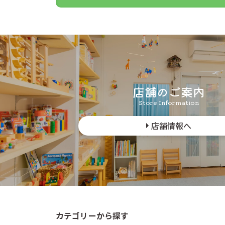
はこちら
をご
クリックポス
せん。
代金引き換え
当店のシステ
郵便受けに投
店舗のご案内
追跡機能はあ
Store Information
公式には投函
聞きします。
店舗情報へ
商品数が多い
す。その場合
カテゴリーから探す