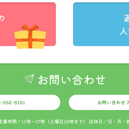
の
人
金額
税込22,000円未満
税込22
お問い合わせ
全国
250円
無料
-552-8181
お問い合わせ
営業時間／11時〜17時（土曜日18時まで）
店休日／日・月・
クリックポスト配送対応商品と記載がある商品のみが対象です