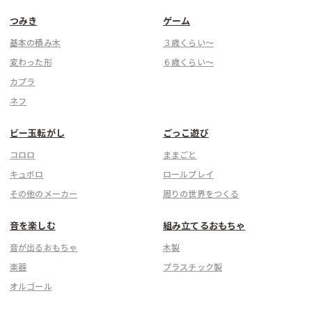
つみき
ゲーム
基本の積み木
３歳くらい〜
変わった形
６歳くらい〜
カプラ
ネフ
ビー玉転がし
ごっこ遊び
コロロ
ままごと
キュボロ
ロールプレイ
その他のメーカー
周りの世界をつくる
音を楽しむ
組み立てるおもちゃ
音が出るおもちゃ
木製
楽器
プラスチック製
オルゴール