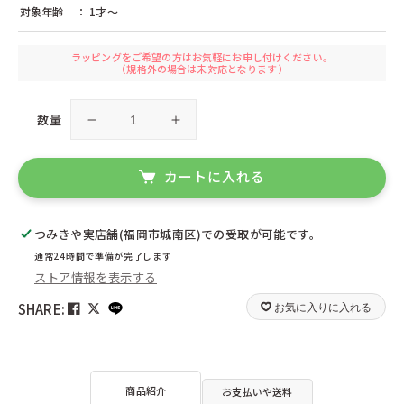
シンクファン（アメリカ）
ジトレ（イタリア）
対象年齢
： 1才〜
ジョージラック（イギリス）
ジーナ（ドイツ）
ジーピー（日本）
スウェーデンひつじの詩舎（日本）
スウェーデンプロダクト（ドイツ）
ラッピングをご希望の方はお気軽にお申し付けください。
スタジオ49（ドイツ）
（規格外の場合は未対応となります）
セレクタ（ドイツ）
ゼルマー（ドイツ）
ゼンガー（ドイツ）
ゾノア（ドイツ）
タカラトミー（日本）
チェシャーズファクトリー（日本）
数量
ミ
ミ
ツォッホ（ドイツ）
ツムラクリエイション（日本）
テオ・クライン（ドイツ）
テンヨー（日本）
ニ
ニ
デコア（スイス）
デュシマ（ドイツ）
PKW
PKW
カートに入れる
ドライブレッター（ドイツ）
ドライマギア（ドイツ）
の
の
ドレクセル（ドイツ）
ドレゲノ（ドイツ）
数
数
ナンヒェン（ドイツ）
ニチガン（日本）
つみきや実店舗(福岡市城南区)
量
量
での受取が可能です。
ニック（ドイツ）
ニューゲームズオーダー（日本）
を
を
ネフ（スイス）
ハイメス（ドイツ）
通常24時間で準備が完了します
ハウスオブマーブルズ（イギリス）
ハズブロ（日本）
ストア情報を表示する
減
増
ハナヤマ（日本）
ハバ（ドイツ）
ら
や
SHARE:
お気に入りに入れる
ハーディー（ドイツ）
ハーン（ドイツ）
す
す
バイキングトイ（スウェーデン）
バンダイ（日本）
ビバリー（日本）
ピアトニック（オーストリア）
ピーターキン（イギリス）
ファインテック（ドイツ）
フィルゲス（ドイツ）
フェーン（ドイツ）
商品紹介
お支払いや送料
フォリア（ドイツ）
フス（ドイツ）