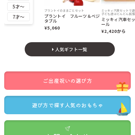
5才〜
日本全国
250円
無料
プラントイのままごとセット
ミッキィ汽車セットで遊
子ども達はどんどん拡張
プラントイ フルーツ＆ベジ
7才〜
ミッキィ汽車セ
タブル
ール
¥5,060
¥2,420から
人気ギフト一覧
商品ページにクリックポスト配送対応商品と記載がある商品のみ
が対象です。（
対応商品一覧はこちら
をご覧ください。）
クリックポスト配送ができない商品とご一緒の注文の場合は、ク
リックポスト配送はできません。
代金引き換えはご利用できません。
ご出産祝いの
選び方
当店のシステム上、注文時には通常送料が発生しますが、後に減
額処理をします。
郵便受けに投函されますので、着時間の指定はできません。
遊び方で探す
人気のおもちゃ
追跡機能はありますが、運送中の事故の場合補償はありません。
公式には投函から概ね翌々日までに配達すると記載されています
が、4〜5日かかった例もお聞きします。
商品数が多い場合など、対応商品であってもクリックポストでお
届けできない場合があります。その場合は、当店よりご連絡いた