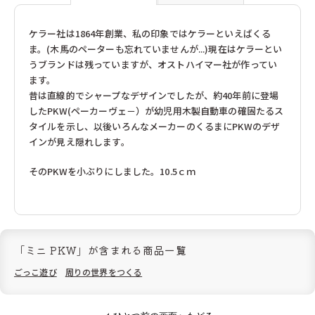
フランクギュンター（ドイツ）
フランク・バイヤー（ドイツ）
フラーデ（ドイツ）
フリドリン（ドイツ）
ケラー社は1864年創業、私の印象ではケラーといえばくる
ブラザージョルダン（日本）
ブリオ（スウェーデン）
ま。(木馬のペーターも忘れていませんが...)現在はケラーとい
ブレイニーバンド（エストニア）
ブロック（日本）
うブランドは残っていますが、オストハイマー社が作ってい
ブントパピア（ドイツ）
ブータレブー（日本）
ます。
プステフィックス（ドイツ）
プラウンハイマー（ドイツ）
昔は直線的でシャープなデザインでしたが、約40年前に登場
プラントイ（タイ）
プレイマイス（ドイツ）
プロディア（日本）
ヘアヴィック（ドイツ）
したPKW(ペーカーヴェ－）が幼児用木製自動車の確固たるス
ヘニッヒ（ドイツ）
ヘラー（ドイツ）
タイルを示し、以後いろんなメーカーのくるまにPKWのデザ
ヘルガ クレフト（ドイツ）
ベック（ドイツ）
インが見え隠れします。
ベリ・デザイン（ドイツ）
ペガサス（ドイツ）
ペタ（イギリス）
ホッパー（日本）
そのPKWを小ぶりにしました。10.5ｃｍ
ホビージャパン（日本）
ホーナー（ドイツ）
ボーネルンド（日本）
ポングラッツ（ドイツ）
マグネットシュピーレ（ドイツ）
マスダヤ（日本）
マテル・インターナショナル（日本）
マテル（日本）
ミッキィ（スウェーデン）
ミュンダーエマイル（ドイツ）
「ミニ PKW」が含まれる商品一覧
メガハウス（日本）
メビウスゲームズ（日本）
メリッサ＆ダグ（アメリカ）
モルーク（スイス）
ごっこ遊び
周りの世界をつくる
ユシラ（フィンランド）
ヨシリツ（日本）
ラッセントレ（スウェーデン）
ラベンスバーガー（ドイツ）
ラーセン（ノルウェー）
リゴレ（日本）