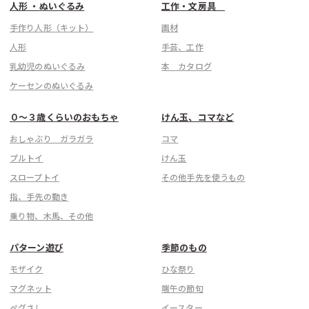
人形 ・ぬいぐるみ
工作・文房具
手作り人形（キット）
画材
人形
手芸、工作
乳幼児のぬいぐるみ
本 カタログ
ケーセンのぬいぐるみ
こちら
０〜３歳くらいのおもちゃ
けん玉、コマなど
おしゃぶり ガラガラ
コマ
プルトイ
けん玉
スロープトイ
その他手先を使うもの
指、手先の動き
乗り物、木馬、その他
パターン遊び
季節のもの
モザイク
ひな祭り
マグネット
端午の節句
ぺグさし
イースター