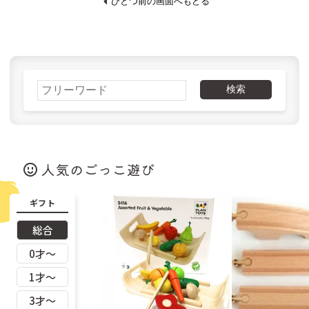
ひとつ前の画面へもどる
リチャード・セルマー（ドイツ）
リヒャルトグレーザー（ドイツ）
リュルケ（ドイツ）
リュージュ（スイス）
リンゴプレイ（ドイツ）
レシオ（イタリア）
レロ（ドイツ）
ロークワイ（ドイツ）
ヴィターリ（スイス）
ヴィンコ（チェコ）
ご購入金額
税込22,000円未満
税込22,000円以上
ヴェルナー（ドイツ）
三浦木地（日本）
南雲（日本）
博進社（日本）
検索
北海道以外
990円
無料
友愛玩具（日本）
奥野かるた店（日本）
学研ステイフル
山加（日本）
北海道
1,430円
715円
山形工房（日本）
岩淵志温（日本）
工房いちかわ（日本）
幻冬舎（日本）
文化出版局（日本）
日本理化学（日本）
人気のごっこ遊び
東洋音響（日本）
株式会社ドリームブロッサム（日本）
桂樹舎（日本）
桜井こけし店（日本）
真工芸（日本）
福永紙工（日本）
ギフト
福祉とデザイン（日本）
積み木手帖（日本）
野澤作蔵商店（日本）
隈本木工所（日本）
総合
Ｍ リチャード（イギリス）
ﾀﾐｽﾞｼｮｯﾌﾟ（日本）
0才〜
1才〜
3才〜
ご購入金額
税込22,000円未満
税込22,000円以上