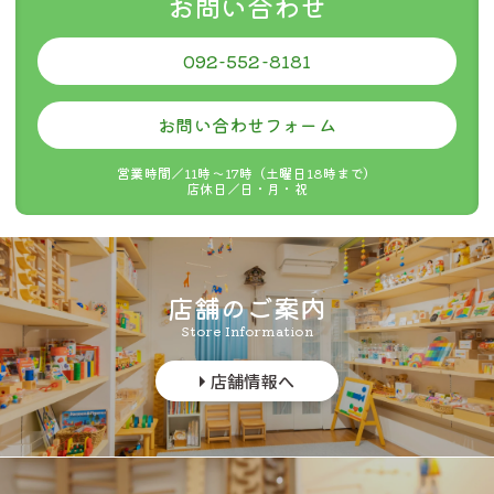
お問い合わせ
します。
092-552-8181
お問い合わせフォーム
ご購入金額
お買い上げ金額に関係なく
営業時間／11時〜17時（土曜日18時まで）
全ての地域
330円
店休日／日・月・祝
店舗のご案内
Store Information
店舗情報へ
info@tsumikiya.jp