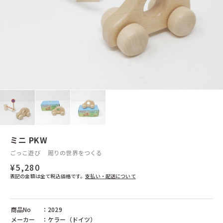
ぺグさし
イースター
クリスマス
ウルブリヒト（ドイツ）
ウールマニュファクチャー（ドイツ）
エドインター（日本）
エヒメ紙工（日本）
日本と世界の工芸品
シフォンスカーフ
日本の木工
普通サイズ
エフィー（ドイツ）
くるみ割り人形
エポック社（日本）
大判サイズ
煙出し人形
ヨーロッパの木工
ガラス製品
エポック（日本）
エルツィ（ドイツ）
エルフ(日本)
エルフ（日本）
その他のおもちゃ
シャボン玉
エンゼルトランプ（日本）
不思議なおもちゃ
オインクゲームズ（日本）
その他
オッピ（フランス）
オルゴール（日本）
カプラ（フランス）
カリスト（ドイツ）
カワイ（日本）
カワダ（日本）
カントリーリビング（ドイツ）
キッドオー（アメリカ）
キマーレ（ドイツ）
キュボロ（スイス）
キーナー（スイス）
ギガミック（フランス）
クレマース（ドイツ）
クレーブス（ドイツ）
クレーブラット（日本）
グラパット（スペイン）
ミニ PKW
グリムス（ドイツ）
グリュックスケーファー（ドイツ）
ごっこ遊び
周りの世界をつくる
グローバルトレード（ドイツ）
ケラー（ドイツ）
ケルナー（ドイツ）
ケーセン（ドイツ）
¥5,280
ゲルハルツ（ドイツ）
ゲームフロウ（フランス）
表記の金額は全て税込価格です。
支払い・配送について
コクヨ（日本）
コプロウ（アメリカ）
コルクス（ドイツ）
コルシュ（ドイツ）
ゴキ（ドイツ）
ザイドラー（ドイツ）
商品No
：2029
シャーフ（ドイツ）
シュテルネンガッセ（ドイツ）
メーカー
：ケラー（ドイツ）