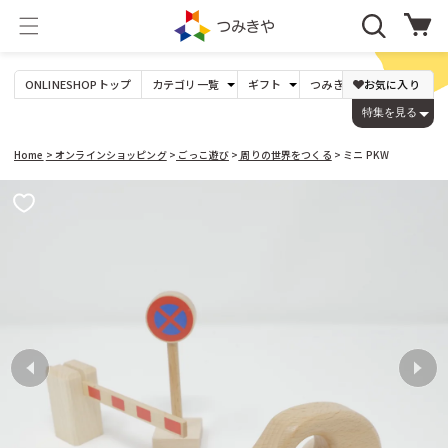
コンテ
カ
ンツに
ー
進む
ト
ONLINESHOP
トップ
カテゴリ
一覧
ギフト
つみきや
オリジナル
お気に入り
年
たま
パズル
0才〜
Dihras（チェコ）
〜1,000円
DOMBURI（日本）
出産祝い
1才〜
1,001〜3,000円
ビー玉17mm以下
ジグソーパズル
特集を見る
ビー玉25mm以下
型はめ
1才の誕生日
3才〜
DREi HASEN（ドイツ）
3,001〜5,000円
JEKA（ドイツ）
ビー玉30mm以上
絵合わせ
木玉(白木)
パズルゲーム
入学祝い
5才〜
5,001〜10,000円
木玉(カラー)
大人の方へ
7才〜
LENA(ドイツ)
10,001〜20,000円
鉱石
Lovi（フィンランド）
20,001円
Home
> オンラインショッピング
>
ごっこ遊び
>
周りの世界をつくる
> ミニ PKW
Mリチャード（イギリス）
niermann（ドイツ）
つみき
ゲーム
基本の積み木
３歳くらい〜
PRECIOSA（チェコ）
Weizenkorn社（スイス）
商品情
変わった形
６歳くらい〜
カプラ
ネフ
報にス
yunsheng（中国）
Theo Klein（ドイツ）
キップ
ビー玉転がし
ごっこ遊び
くもん出版（日本）
こまむぐ（日本）
コロロ
ままごと
キュボロ
ロールプレイ
すごろくや（日本）
つみきや
その他のメーカー
周りの世界をつくる
つみきや（日本）
のいとど（日本）
音を楽しむ
組み立てるおもちゃ
音が出るおもちゃ
木製
ののじ（日本）
アイアップ（日本）
楽器
プラスチック製
オルゴール
アコテ（日本）
アスコ（フランス）
人形 ・ぬいぐるみ
工作・文房具
アトラス化成（日本）
アトリエニキティキ（日本）
手作り人形（キット）
画材
人形
手芸、工作
乳幼児のぬいぐるみ
本 カタログ
アトリエフィッシャー（スイス）
アドヴァン（日本）
ケーセンのぬいぐるみ
アミーゴ（ドイツ）
アルゴイヤー・ヴェブラーメン（ドイツ）
０〜３歳くらいのおもちゃ
けん玉、コマなど
アルビスブラン（スイス）
おしゃぶり ガラガラ
アンカー（ドイツ）
コマ
プルトイ
けん玉
スロープトイ
その他手先を使うもの
指、手先の動き
アンゲラー（オーストリア）
アントン・シーマー（ドイツ）
乗り物、木馬、その他
イエンス・ウーヴェ・ヴェルナー（ドイツ）
イルカ（スウェーデン）
パターン遊び
季節のもの
ウォルフガング・ヴェルナー（ドイツ）
モザイク
ウッドストックパーカッション（アメリカ）
ひな祭り
マグネット
端午の節句