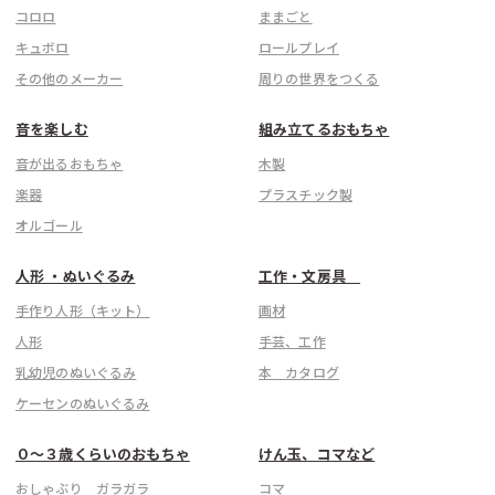
コロロ
ままごと
キュボロ
ロールプレイ
その他のメーカー
周りの世界をつくる
音を楽しむ
組み立てるおもちゃ
音が出るおもちゃ
木製
楽器
プラスチック製
オルゴール
人形 ・ぬいぐるみ
工作・文房具
手作り人形（キット）
画材
人形
手芸、工作
乳幼児のぬいぐるみ
本 カタログ
ケーセンのぬいぐるみ
こちら
０〜３歳くらいのおもちゃ
けん玉、コマなど
おしゃぶり ガラガラ
コマ