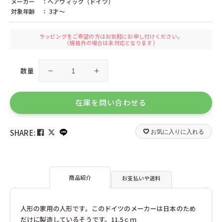
メーカー
：ヘアヴィック（ドイツ）
シンクファン（アメリカ）
ジトレ（イタリア）
対象年齢
： 3才〜
ジョージラック（イギリス）
ジーナ（ドイツ）
ジーピー（日本）
スウェーデンひつじの詩舎（日本）
スウェーデンプロダクト（ドイツ）
スタジオ49（ドイツ）
ラッピングをご希望の方はお気軽にお申し付けください。
セレクタ（ドイツ）
ゼルマー（ドイツ）
（規格外の場合は未対応となります）
ゼンガー（ドイツ）
ゾノア（ドイツ）
タカラトミー（日本）
チェシャーズファクトリー（日本）
数量
ツォッホ（ドイツ）
ツムラクリエイション（日本）
自
自
テオ・クライン（ドイツ）
テンヨー（日本）
在
在
デコア（スイス）
デュシマ（ドイツ）
人
人
ドライブレッター（ドイツ）
ドライマギア（ドイツ）
在庫を問い合わせる
ドレクセル（ドイツ）
形
形
ドレゲノ（ドイツ）
ナンヒェン（ドイツ）
ニチガン（日本）
女
女
ニック（ドイツ）
ニューゲームズオーダー（日本）
SHARE:
お気に入りに入れる
の
の
ネフ（スイス）
ハイメス（ドイツ）
子
子
ハウスオブマーブルズ（イギリス）
ハズブロ（日本）
の
の
ハナヤマ（日本）
ハバ（ドイツ）
ハーディー（ドイツ）
数
数
ハーン（ドイツ）
商品紹介
お支払いや送料
バイキングトイ（スウェーデン）
バンダイ（日本）
量
量
ビバリー（日本）
ピアトニック（オーストリア）
を
を
ピーターキン（イギリス）
ファインテック（ドイツ）
減
増
人形の家用の人形です。このドイツのメーカーは日本のため
フィルゲス（ドイツ）
フェーン（ドイツ）
ら
や
だけに製造しているそうです。11.5ｃｍ
フォリア（ドイツ）
フス（ドイツ）