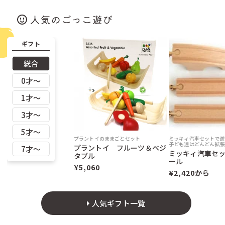
リチャード・セルマー（ドイツ）
リヒャルトグレーザー（ドイツ）
リュルケ（ドイツ）
リュージュ（スイス）
人気のごっこ遊び
リンゴプレイ（ドイツ）
レシオ（イタリア）
レロ（ドイツ）
ロークワイ（ドイツ）
ギフト
ヴィターリ（スイス）
ヴィンコ（チェコ）
ヴェルナー（ドイツ）
三浦木地（日本）
総合
南雲（日本）
博進社（日本）
友愛玩具（日本）
奥野かるた店（日本）
0才〜
学研ステイフル
山加（日本）
山形工房（日本）
岩淵志温（日本）
1才〜
工房いちかわ（日本）
幻冬舎（日本）
3才〜
文化出版局（日本）
日本理化学（日本）
ご購入金額
税込22,000円未満
税込22,000円以上
東洋音響（日本）
株式会社ドリームブロッサム（日本）
5才〜
桂樹舎（日本）
桜井こけし店（日本）
日本全国
250円
無料
プラントイのままごとセット
ミッキィ汽車セットで遊
真工芸（日本）
福永紙工（日本）
子ども達はどんどん拡張
プラントイ フルーツ＆ベジ
7才〜
ミッキィ汽車セ
福祉とデザイン（日本）
積み木手帖（日本）
タブル
ール
野澤作蔵商店（日本）
隈本木工所（日本）
¥5,060
¥2,420から
Ｍ リチャード（イギリス）
ﾀﾐｽﾞｼｮｯﾌﾟ（日本）
人気ギフト一覧
商品ページにクリックポスト配送対応商品と記載がある商品のみ
が対象です。（
対応商品一覧はこちら
をご覧ください。）