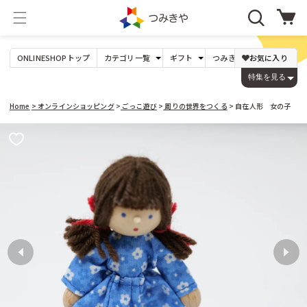
コンテ
カ
ンツに
ー
進む
ト
ONLINESHOP
トップ
カテゴリ
一覧
ギフト
つみきや
オリジナル
お気に入り
年
たま
パズル
0才〜
Dihras（チェコ）
〜1,000円
DOMBURI（日本）
出産祝い
1才〜
1,001〜3,000円
ビー玉17mm以下
ジグソーパズル
特集を見る
ビー玉25mm以下
型はめ
1才の誕生日
3才〜
DREi HASEN（ドイツ）
3,001〜5,000円
JEKA（ドイツ）
ビー玉30mm以上
絵合わせ
木玉(白木)
パズルゲーム
入学祝い
5才〜
5,001〜10,000円
木玉(カラー)
大人の方へ
7才〜
LENA(ドイツ)
10,001〜20,000円
鉱石
Lovi（フィンランド）
20,001円
Home
> オンラインショッピング
>
ごっこ遊び
>
周りの世界をつくる
> 自在人形 女の子
Mリチャード（イギリス）
niermann（ドイツ）
つみき
ゲーム
基本の積み木
３歳くらい〜
PRECIOSA（チェコ）
Weizenkorn社（スイス）
商品情
変わった形
６歳くらい〜
カプラ
ネフ
報にス
yunsheng（中国）
Theo Klein（ドイツ）
キップ
ビー玉転がし
ごっこ遊び
くもん出版（日本）
こまむぐ（日本）
コロロ
ままごと
キュボロ
ロールプレイ
すごろくや（日本）
つみきや
その他のメーカー
周りの世界をつくる
つみきや（日本）
のいとど（日本）
音を楽しむ
組み立てるおもちゃ
音が出るおもちゃ
木製
ののじ（日本）
アイアップ（日本）
楽器
プラスチック製
オルゴール
アコテ（日本）
アスコ（フランス）
人形 ・ぬいぐるみ
工作・文房具
アトラス化成（日本）
アトリエニキティキ（日本）
手作り人形（キット）
画材
人形
手芸、工作
乳幼児のぬいぐるみ
本 カタログ
アトリエフィッシャー（スイス）
アドヴァン（日本）
ケーセンのぬいぐるみ
アミーゴ（ドイツ）
アルゴイヤー・ヴェブラーメン（ドイツ）
０〜３歳くらいのおもちゃ
けん玉、コマなど
アルビスブラン（スイス）
おしゃぶり ガラガラ
アンカー（ドイツ）
コマ
プルトイ
けん玉
スロープトイ
その他手先を使うもの
指、手先の動き
アンゲラー（オーストリア）
アントン・シーマー（ドイツ）
乗り物、木馬、その他
イエンス・ウーヴェ・ヴェルナー（ドイツ）
イルカ（スウェーデン）
パターン遊び
季節のもの
ウォルフガング・ヴェルナー（ドイツ）
モザイク
ウッドストックパーカッション（アメリカ）
ひな祭り
マグネット
端午の節句