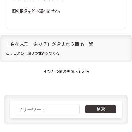
フランクギュンター（ドイツ）
す
す
フランク・バイヤー（ドイツ）
フラーデ（ドイツ）
服の模様などは選べません。
フリドリン（ドイツ）
ブラザージョルダン（日本）
ブリオ（スウェーデン）
ブレイニーバンド（エストニア）
ブロック（日本）
ブントパピア（ドイツ）
ブータレブー（日本）
プステフィックス（ドイツ）
プラウンハイマー（ドイツ）
プラントイ（タイ）
プレイマイス（ドイツ）
「自在人形 女の子」が含まれる商品一覧
プロディア（日本）
ヘアヴィック（ドイツ）
ヘニッヒ（ドイツ）
ヘラー（ドイツ）
ごっこ遊び
周りの世界をつくる
ヘルガ クレフト（ドイツ）
ベック（ドイツ）
ベリ・デザイン（ドイツ）
ペガサス（ドイツ）
ペタ（イギリス）
ホッパー（日本）
ひとつ前の画面へもどる
ホビージャパン（日本）
ホーナー（ドイツ）
ボーネルンド（日本）
ポングラッツ（ドイツ）
マグネットシュピーレ（ドイツ）
マスダヤ（日本）
マテル・インターナショナル（日本）
マテル（日本）
ミッキィ（スウェーデン）
ミュンダーエマイル（ドイツ）
ご購入金額
税込22,000円未満
税込22,000円以上
メガハウス（日本）
メビウスゲームズ（日本）
検索
メリッサ＆ダグ（アメリカ）
モルーク（スイス）
北海道以外
990円
無料
ユシラ（フィンランド）
ヨシリツ（日本）
ラッセントレ（スウェーデン）
ラベンスバーガー（ドイツ）
北海道
1,430円
715円
ラーセン（ノルウェー）
リゴレ（日本）