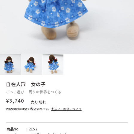
ぺグさし
イースター
クリスマス
ウルブリヒト（ドイツ）
ウールマニュファクチャー（ドイツ）
エドインター（日本）
エヒメ紙工（日本）
日本と世界の工芸品
シフォンスカーフ
日本の木工
普通サイズ
エフィー（ドイツ）
くるみ割り人形
エポック社（日本）
大判サイズ
煙出し人形
ヨーロッパの木工
ガラス製品
エポック（日本）
エルツィ（ドイツ）
エルフ(日本)
エルフ（日本）
その他のおもちゃ
シャボン玉
エンゼルトランプ（日本）
不思議なおもちゃ
オインクゲームズ（日本）
その他
オッピ（フランス）
オルゴール（日本）
カプラ（フランス）
カリスト（ドイツ）
カワイ（日本）
カワダ（日本）
カントリーリビング（ドイツ）
キッドオー（アメリカ）
キマーレ（ドイツ）
キュボロ（スイス）
キーナー（スイス）
ギガミック（フランス）
クレマース（ドイツ）
クレーブス（ドイツ）
クレーブラット（日本）
グラパット（スペイン）
自在人形 女の子
グリムス（ドイツ）
グリュックスケーファー（ドイツ）
ごっこ遊び
周りの世界をつくる
グローバルトレード（ドイツ）
ケラー（ドイツ）
ケルナー（ドイツ）
ケーセン（ドイツ）
¥3,740
売り切れ
ゲルハルツ（ドイツ）
ゲームフロウ（フランス）
表記の金額は全て税込価格です。
支払い・配送について
コクヨ（日本）
コプロウ（アメリカ）
コルクス（ドイツ）
コルシュ（ドイツ）
ゴキ（ドイツ）
ザイドラー（ドイツ）
商品No
：2152
シャーフ（ドイツ）
シュテルネンガッセ（ドイツ）