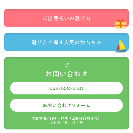
クリックポスト配送ができない商品とご一緒の注文の場合は、ク
リックポスト配送はできません。
代金引き換えはご利用できません。
ご出産祝いの
選び方
当店のシステム上、注文時には通常送料が発生しますが、後に減
額処理をします。
郵便受けに投函されますので、着時間の指定はできません。
遊び方で探す
人気のおもちゃ
追跡機能はありますが、運送中の事故の場合補償はありません。
公式には投函から概ね翌々日までに配達すると記載されています
が、4〜5日かかった例もお聞きします。
商品数が多い場合など、対応商品であってもクリックポストでお
届けできない場合があります。その場合は、当店よりご連絡いた
お問い合わせ
します。
092-552-8181
お問い合わせフォーム
ご購入金額
お買い上げ金額に関係なく
営業時間／11時〜17時（土曜日18時まで）
全ての地域
330円
店休日／日・月・祝