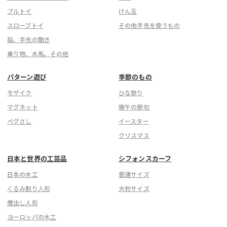
プルトイ
けん玉
スロープトイ
その他手先を使うもの
指、手先の動き
乗り物、木馬、その他
パターン遊び
季節のもの
モザイク
ひな祭り
マグネット
端午の節句
ぺグさし
イースター
クリスマス
日本と世界の工芸品
シフォンスカーフ
日本の木工
普通サイズ
くるみ割り人形
大判サイズ
煙出し人形
ヨーロッパの木工