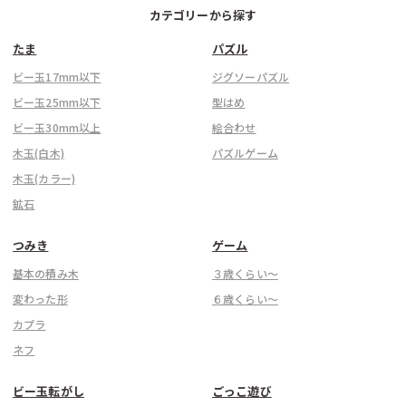
カテゴリーから探す
たま
パズル
ビー玉17mm以下
ジグソーパズル
ビー玉25mm以下
型はめ
ビー玉30mm以上
絵合わせ
木玉(白木)
パズルゲーム
木玉(カラー)
鉱石
つみき
ゲーム
基本の積み木
３歳くらい〜
変わった形
６歳くらい〜
カプラ
ネフ
ビー玉転がし
ごっこ遊び