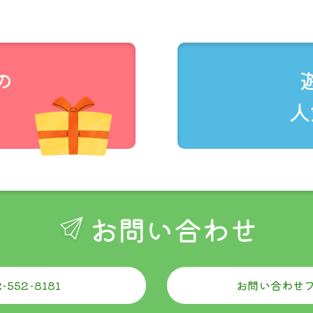
はご利用できません。
ム上、注文時には通常送料が発生しますが、後に減額処理をし
函されますので、着時間の指定はできません。
の
りますが、運送中の事故の場合補償はありません。
人
から概ね翌々日までに配達すると記載されていますが、4〜5
場合など、対応商品であってもクリックポストでお届けできな
は、当店よりご連絡いたします。
お問い合わせ
ご購入金額
お買い上げ金額に関
全ての地域
330円
-552-8181
お問い合わせ