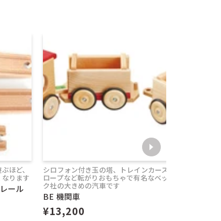
,000円以上
遊ぶほど、
シロフォン付き玉の塔、トレインカース
プラントイ
くなります
ロープなど転がりおもちゃで有名なベッ
プラント
ク社の大きめの汽車です
レール
。（
対応商品一覧
¥2,640
BE 機関車
¥13,200
ト配送はできま