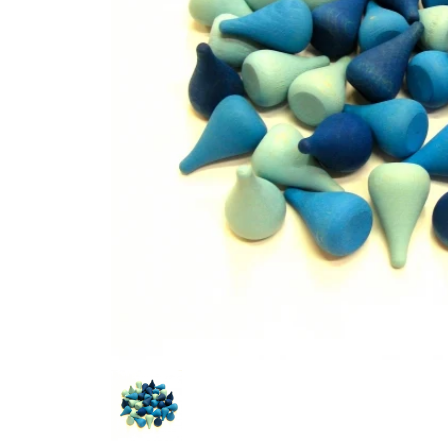
グリュックスケーファー（ドイツ）
グローバルト
ゲルハルツ（ドイツ）
ゲームフロウ
コルシュ（ドイツ）
ゴキ（ドイツ
シンクファン（アメリカ）
ジトレ（イタ
スウェーデンひつじの詩舎（日本）
スウェーデンプロダクト（ドイツ）
ゼンガー（ドイツ）
ゾノア（ドイ
ツムラクリエイション（日本）
テオ・クライ
ドライブレッター（ドイツ）
ドライマギア
ニチガン（日本）
ニック（ドイ
ハウスオブマーブルズ（イギリス）
ハズブロ（日
ハーン（ドイツ）
バイキングトイ（スウェーデン）
ピーターキン（イギリス）
ファインテッ
フス（ドイツ）
フランクギュ
ブラザージョルダン（日本）
ブリオ（スウ
ブータレブー（日本）
プステフィッ
プロディア（日本）
ヘアヴィック
ベック（ドイツ）
ベリ・デザイ
ホビージャパン（日本）
ホーナー（ド
マスダヤ（日本）
マテル・インターナショナル（日本）
メガハウス（日本）
メビウスゲー
ヨシリツ（日本）
ラッセントレ
リチャード・セルマー（ドイツ）
リヒャルトグレーザー（ドイツ）