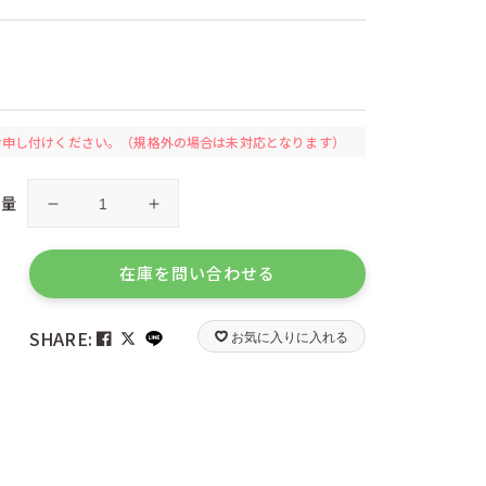
ツ）
ケーセン（ドイツ）
リカ）
コルクス（ドイツ）
ツ）
シュテルネンガッセ（ドイツ）
）
ジーピー（日本）
ツ）
ゼルマー（ドイツ）
ツォッホ（ドイツ）
）
デュシマ（ドイツ）
お申し付けください。
（規格外の場合は未対応となります）
ツ）
ナンヒェン（ドイツ）
ハイメス（ドイツ）
数量
ハーディー（ドイツ）
グ
グ
）
ピアトニック（オーストリア）
ラ
ラ
ツ）
フォリア（ドイツ）
パ
パ
ツ）
フリドリン（ドイツ）
在庫を問い合わせる
）
ブントパピア（ドイツ）
ッ
ッ
イ）
プレイマイス（ドイツ）
ト
ト
）
ヘルガ クレフト（ドイツ）
SHARE:
お気に入りに入れる
ま
ま
）
ホッパー（日本）
ん
ん
ドイツ）
マグネットシュピーレ（ドイツ）
だ
だ
ェーデン）
ミュンダーエマイル（ドイツ）
ス）
ユシラ（フィンランド）
ら
ら
ウェー）
リゴレ（日本）
し
し
イス）
リンゴプレイ（ドイツ）
ず
ず