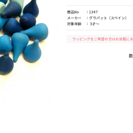
レード（ドイツ）
ケラー（ドイツ）
ケルナー（ドイ
（フランス）
コクヨ（日本）
コプロウ（アメ
商品No
：1347
）
ザイドラー（ドイツ）
シャーフ（ドイ
メーカー
：グラパット（スペイン）
リア）
ジョージラック（イギリス）
ジーナ（ドイツ
対象年齢
： 3才〜
スタジオ49（ドイツ）
セレクタ（ドイ
ツ）
タカラトミー（日本）
チェシャーズファクトリー（日本）
ン（ドイツ）
テンヨー（日本）
デコア（スイス
ラッピングをご希望の方はお気軽に
（ドイツ）
ドレクセル（ドイツ）
ドレゲノ（ドイ
ツ）
ニューゲームズオーダー（日本）
ネフ（スイス）
本）
ハナヤマ（日本）
ハバ（ドイツ）
バンダイ（日本）
ビバリー（日本
ク（ドイツ）
フィルゲス（ドイツ）
フェーン（ドイ
ンター（ドイツ）
フランク・バイヤー（ドイツ）
フラーデ（ドイ
ェーデン）
ブレイニーバンド（エストニア）
ブロック（日本
クス（ドイツ）
プラウンハイマー（ドイツ）
プラントイ（タ
（ドイツ）
ヘニッヒ（ドイツ）
ヘラー（ドイツ
ン（ドイツ）
ペガサス（ドイツ）
ペタ（イギリス
イツ）
ボーネルンド（日本）
ポングラッツ（
マテル（日本）
ミッキィ（スウ
ムズ（日本）
メリッサ＆ダグ（アメリカ）
モルーク（スイ
（スウェーデン）
ラベンスバーガー（ドイツ）
ラーセン（ノル
リュルケ（ドイツ）
リュージュ（ス