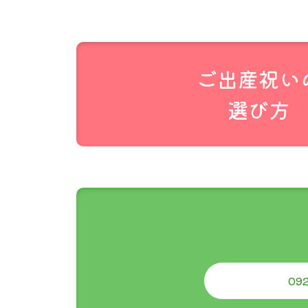
せん。
代金引き換え
当店のシステ
郵便受けに投
ご出産祝い
追跡機能はあ
選び方
公式には投函
聞きします。
商品数が多い
す。その場合
092