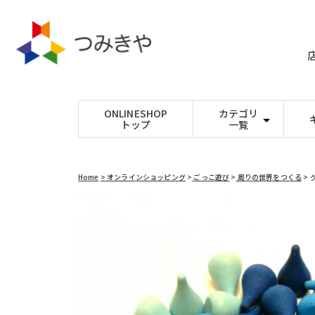
コンテ
ンツに
進む
ONLINESHOP
カテゴリ
トップ
一覧
たま
Dihras（チェコ）
パズル
DOMBURI（
ビー玉17mm以下
ジグソーパズル
出産
ビー玉25mm以下
型はめ
Lovi（フィンランド）
Mリチャード
1才
ビー玉30mm以上
絵合わせ
木玉(白木)
パズルゲーム
入学
木玉(カラー)
yunsheng（中国）
Theo Klei
鉱石
大人
Home
> オンラインショッピング
>
ごっこ遊び
>
周りの世界をつくる
> 
つみきや
つみきや（日
ごっこ遊び
音を楽しむ
ままごと
音が出るおもち
アコテ（日本）
アスコ（フラ
商品情
ロールプレイ
楽器
周りの世界をつくる
オルゴール
アドヴァン（日本）
アミーゴ（ド
報にス
キップ
０〜３歳くらいのおもちゃ
アンゲラー（オーストリア）
けん玉、コマな
アントン・シ
おしゃぶり ガラガラ
コマ
プルトイ
けん玉
ウッドストックパーカッション（アメリカ）
ウルブリヒト
スロープトイ
その他手先を使
指、手先の動き
乗り物、木馬、その他
エフィー（ドイツ）
エポック社（
シフォンスカーフ
エルフ（日本）
その他のおもち
エンゼルトラ
普通サイズ
シャボン玉
大判サイズ
不思議なおもち
カプラ（フランス）
カリスト（ド
その他
キッドオー（アメリカ）
キマーレ（ド
クレマース（ドイツ）
クレーブス（