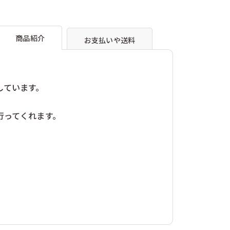
イス）
ヴィンコ（チェコ）
く
く
友愛玩具（日本）
の
の
）
岩淵志温（日本）
本）
東洋音響（日本）
数
数
商品紹介
お支払いや送料
福永紙工（日本）
量
量
本）
Ｍ リチャード（イギリス）
を
を
減
増
ら
や
しています。
す
す
行ってくれます。
。