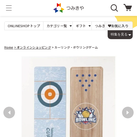
コンテ
カ
ンツに
ー
進む
ト
ONLINESHOP
トップ
カテゴリ
一覧
ギフト
つみきや
オリジナル
お気に入り
年
たま
パズル
0才〜
Dihras（チェコ）
〜1,000円
DOMBURI（日本）
出産祝い
1才〜
1,001〜3,000円
ビー玉17mm以下
ジグソーパズル
特集を見る
ビー玉25mm以下
型はめ
1才の誕生日
3才〜
DREi HASEN（ドイツ）
3,001〜5,000円
JEKA（ドイツ）
ビー玉30mm以上
絵合わせ
木玉(白木)
パズルゲーム
入学祝い
5才〜
5,001〜10,000円
木玉(カラー)
大人の方へ
7才〜
LENA(ドイツ)
10,001〜20,000円
鉱石
Lovi（フィンランド）
20,001円
Home
> オンラインショッピング
> カーリング・ボウリングゲーム
Mリチャード（イギリス）
niermann（ドイツ）
つみき
ゲーム
基本の積み木
３歳くらい〜
PRECIOSA（チェコ）
Weizenkorn社（スイス）
商品情
変わった形
６歳くらい〜
カプラ
ネフ
報にス
yunsheng（中国）
Theo Klein（ドイツ）
キップ
ビー玉転がし
ごっこ遊び
くもん出版（日本）
こまむぐ（日本）
コロロ
ままごと
キュボロ
ロールプレイ
すごろくや（日本）
つみきや
その他のメーカー
周りの世界をつくる
つみきや（日本）
のいとど（日本）
音を楽しむ
組み立てるおもちゃ
音が出るおもちゃ
木製
ののじ（日本）
アイアップ（日本）
楽器
プラスチック製
オルゴール
アコテ（日本）
アスコ（フランス）
人形 ・ぬいぐるみ
工作・文房具
アトラス化成（日本）
アトリエニキティキ（日本）
手作り人形（キット）
画材
人形
手芸、工作
乳幼児のぬいぐるみ
本 カタログ
アトリエフィッシャー（スイス）
アドヴァン（日本）
ケーセンのぬいぐるみ
アミーゴ（ドイツ）
アルゴイヤー・ヴェブラーメン（ドイツ）
０〜３歳くらいのおもちゃ
けん玉、コマなど
アルビスブラン（スイス）
おしゃぶり ガラガラ
アンカー（ドイツ）
コマ
プルトイ
けん玉
スロープトイ
その他手先を使うもの
指、手先の動き
アンゲラー（オーストリア）
アントン・シーマー（ドイツ）
乗り物、木馬、その他
イエンス・ウーヴェ・ヴェルナー（ドイツ）
イルカ（スウェーデン）
パターン遊び
季節のもの
ウォルフガング・ヴェルナー（ドイツ）
モザイク
ウッドストックパーカッション（アメリカ）
ひな祭り
マグネット
端午の節句