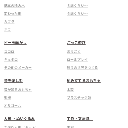
基本の積み木
３歳くらい〜
変わった形
６歳くらい〜
カプラ
ネフ
ビー玉転がし
ごっこ遊び
コロロ
ままごと
キュボロ
ロールプレイ
その他のメーカー
周りの世界をつくる
音を楽しむ
組み立てるおもちゃ
音が出るおもちゃ
木製
楽器
プラスチック製
オルゴール
人形 ・ぬいぐるみ
工作・文房具
手作り人形（キット）
画材