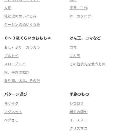
人形
手芸、工作
乳幼児のぬいぐるみ
本 カタログ
ケーセンのぬいぐるみ
０〜３歳くらいのおもちゃ
けん玉、コマなど
おしゃぶり ガラガラ
コマ
プルトイ
けん玉
スロープトイ
その他手先を使うもの
指、手先の動き
乗り物、木馬、その他
パターン遊び
季節のもの
モザイク
ひな祭り
マグネット
端午の節句
ぺグさし
イースター
クリスマス