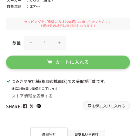
メーカー
：カワダ（日本）
シンクファン（アメリカ）
ジトレ（イタリア）
対象年齢
： 3才〜
ジョージラック（イギリス）
ジーナ（ドイツ）
ジーピー（日本）
スウェーデンひつじの詩舎（日本）
スウェーデンプロダクト（ドイツ）
スタジオ49（ドイツ）
ラッピングをご希望の方はお気軽にお申し付けください。
セレクタ（ドイツ）
ゼルマー（ドイツ）
（規格外の場合は未対応となります）
ゼンガー（ドイツ）
ゾノア（ドイツ）
タカラトミー（日本）
チェシャーズファクトリー（日本）
数量
ツォッホ（ドイツ）
ツムラクリエイション（日本）
カ
カ
テオ・クライン（ドイツ）
テンヨー（日本）
ー
ー
デコア（スイス）
デュシマ（ドイツ）
リ
リ
カートに入れる
ドライブレッター（ドイツ）
ドライマギア（ドイツ）
ン
ン
ドレクセル（ドイツ）
ドレゲノ（ドイツ）
ナンヒェン（ドイツ）
ニチガン（日本）
グ・
グ・
ニック（ドイツ）
ニューゲームズオーダー（日本）
つみきや実店舗(福岡市城南区)
での受取が可能です。
ボ
ボ
ネフ（スイス）
ハイメス（ドイツ）
通常24時間で準備が完了します
ウ
ウ
ハウスオブマーブルズ（イギリス）
ハズブロ（日本）
ストア情報を表示する
リ
リ
ハナヤマ（日本）
ハバ（ドイツ）
ン
ン
ハーディー（ドイツ）
ハーン（ドイツ）
SHARE:
お気に入りに入れる
バイキングトイ（スウェーデン）
バンダイ（日本）
グ
グ
ビバリー（日本）
ピアトニック（オーストリア）
ゲ
ゲ
ピーターキン（イギリス）
ファインテック（ドイツ）
ー
ー
フィルゲス（ドイツ）
フェーン（ドイツ）
ム
ム
商品紹介
お支払いや送料
フォリア（ドイツ）
フス（ドイツ）