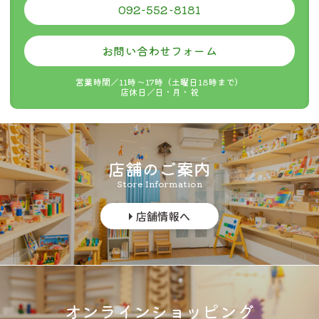
092-552-8181
お問い合わせフォーム
営業時間／11時〜17時（土曜日18時まで）
店休日／日・月・祝
商品ページにクリックポスト配送対応商品と記載がある商品のみ
が対象です。（
対応商品一覧はこちら
をご覧ください。）
クリックポスト配送ができない商品とご一緒の注文の場合は、ク
リックポスト配送はできません。
代金引き換えはご利用できません。
店舗のご案内
当店のシステム上、注文時には通常送料が発生しますが、後に減
Store Information
額処理をします。
郵便受けに投函されますので、着時間の指定はできません。
店舗情報へ
追跡機能はありますが、運送中の事故の場合補償はありません。
公式には投函から概ね翌々日までに配達すると記載されています
が、4〜5日かかった例もお聞きします。
商品数が多い場合など、対応商品であってもクリックポストでお
届けできない場合があります。その場合は、当店よりご連絡いた
します。
オンラインショッピング