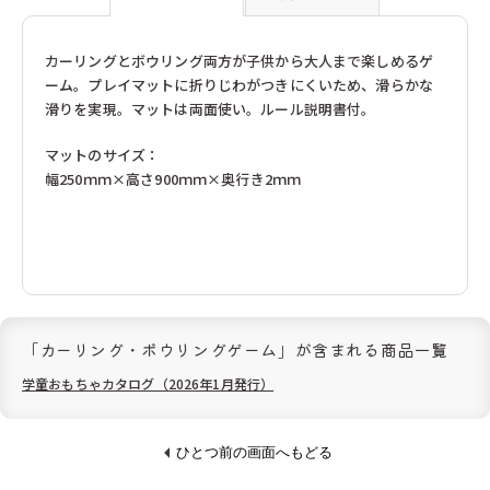
の
の
フランクギュンター（ドイツ）
フランク・バイヤー（ドイツ）
フラーデ（ドイツ）
フリドリン（ドイツ）
数
数
カーリングとボウリング両方が子供から大人まで楽しめるゲ
ブラザージョルダン（日本）
ブリオ（スウェーデン）
量
量
ブレイニーバンド（エストニア）
ブロック（日本）
ーム。プレイマットに折りじわがつきにくいため、滑らかな
を
を
ブントパピア（ドイツ）
ブータレブー（日本）
滑りを実現。マットは両面使い。ルール説明書付。
減
増
プステフィックス（ドイツ）
プラウンハイマー（ドイツ）
ら
や
プラントイ（タイ）
プレイマイス（ドイツ）
マットのサイズ：
プロディア（日本）
ヘアヴィック（ドイツ）
す
す
幅250ｍｍ×高さ900ｍｍ×奥行き2ｍｍ
ヘニッヒ（ドイツ）
ヘラー（ドイツ）
ヘルガ クレフト（ドイツ）
ベック（ドイツ）
ベリ・デザイン（ドイツ）
ペガサス（ドイツ）
ペタ（イギリス）
ホッパー（日本）
ホビージャパン（日本）
ホーナー（ドイツ）
ボーネルンド（日本）
ポングラッツ（ドイツ）
マグネットシュピーレ（ドイツ）
マスダヤ（日本）
マテル・インターナショナル（日本）
マテル（日本）
「カーリング・ボウリングゲーム」が含まれる商品一覧
ミッキィ（スウェーデン）
ミュンダーエマイル（ドイツ）
学童おもちゃカタログ（2026年1月発行）
メガハウス（日本）
メビウスゲームズ（日本）
メリッサ＆ダグ（アメリカ）
モルーク（スイス）
ユシラ（フィンランド）
ヨシリツ（日本）
ひとつ前の画面へもどる
ラッセントレ（スウェーデン）
ラベンスバーガー（ドイツ）
ラーセン（ノルウェー）
リゴレ（日本）