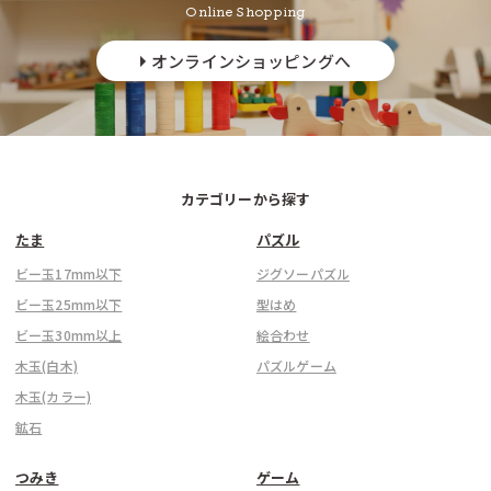
Online Shopping
オンラインショッピングへ
ご購入金額
お買い上げ金額に関係なく
全ての地域
330円
カテゴリーから探す
たま
パズル
ビー玉17mm以下
ジグソーパズル
ビー玉25mm以下
型はめ
ビー玉30mm以上
絵合わせ
木玉(白木)
パズルゲーム
info@tsumikiya.jp
木玉(カラー)
鉱石
つみき
ゲーム