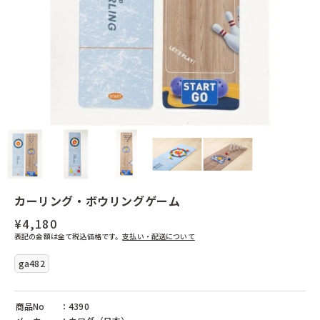
ぺグさし
イースター
クリスマス
ウルブリヒト（ドイツ）
ウールマニュファクチャー（ドイツ）
エドインター（日本）
エヒメ紙工（日本）
日本と世界の工芸品
シフォンスカーフ
日本の木工
普通サイズ
エフィー（ドイツ）
くるみ割り人形
エポック社（日本）
大判サイズ
煙出し人形
ヨーロッパの木工
ガラス製品
エポック（日本）
エルツィ（ドイツ）
エルフ(日本)
エルフ（日本）
その他のおもちゃ
シャボン玉
エンゼルトランプ（日本）
不思議なおもちゃ
オインクゲームズ（日本）
その他
オッピ（フランス）
オルゴール（日本）
カプラ（フランス）
カリスト（ドイツ）
カワイ（日本）
カワダ（日本）
カントリーリビング（ドイツ）
キッドオー（アメリカ）
キマーレ（ドイツ）
キュボロ（スイス）
キーナー（スイス）
ギガミック（フランス）
クレマース（ドイツ）
クレーブス（ドイツ）
クレーブラット（日本）
グラパット（スペイン）
カーリング・ボウリングゲーム
グリムス（ドイツ）
グリュックスケーファー（ドイツ）
¥4,180
グローバルトレード（ドイツ）
ケラー（ドイツ）
表記の金額は全て税込価格です。
ケルナー（ドイツ）
支払い・配送について
ケーセン（ドイツ）
ゲルハルツ（ドイツ）
ゲームフロウ（フランス）
ga482
コクヨ（日本）
コプロウ（アメリカ）
コルクス（ドイツ）
コルシュ（ドイツ）
ゴキ（ドイツ）
ザイドラー（ドイツ）
商品No
：4390
シャーフ（ドイツ）
シュテルネンガッセ（ドイツ）