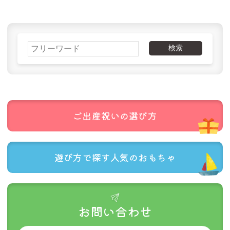
リチャード・セルマー（ドイツ）
リヒャルトグレーザー（ドイツ）
リュルケ（ドイツ）
リュージュ（スイス）
リンゴプレイ（ドイツ）
レシオ（イタリア）
ご購入金額
税込22,000円未満
税込22,000円以上
レロ（ドイツ）
ロークワイ（ドイツ）
ヴィターリ（スイス）
ヴィンコ（チェコ）
検索
北海道以外
990円
無料
ヴェルナー（ドイツ）
三浦木地（日本）
南雲（日本）
博進社（日本）
友愛玩具（日本）
奥野かるた店（日本）
北海道
1,430円
715円
学研ステイフル
山加（日本）
山形工房（日本）
岩淵志温（日本）
工房いちかわ（日本）
幻冬舎（日本）
ご出産祝いの
選び方
文化出版局（日本）
日本理化学（日本）
東洋音響（日本）
株式会社ドリームブロッサム（日本）
桂樹舎（日本）
桜井こけし店（日本）
真工芸（日本）
福永紙工（日本）
遊び方で探す
人気のおもちゃ
福祉とデザイン（日本）
積み木手帖（日本）
野澤作蔵商店（日本）
隈本木工所（日本）
Ｍ リチャード（イギリス）
ﾀﾐｽﾞｼｮｯﾌﾟ（日本）
ご購入金額
税込22,000円未満
税込22,000円以上
お問い合わせ
日本全国
250円
無料