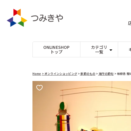
コンテ
ンツに
進む
ONLINESHOP
カテゴリ
トップ
一覧
たま
Dihras（チェコ）
パズル
DOMBURI（
ビー玉17mm以下
ジグソーパズル
出産
ビー玉25mm以下
型はめ
Lovi（フィンランド）
Mリチャード
1才
ビー玉30mm以上
絵合わせ
木玉(白木)
パズルゲーム
入学
木玉(カラー)
yunsheng（中国）
Theo Klei
鉱石
大人
Home
> オンラインショッピング
季節のもの
>
端午の節句
> 桂樹舎 鯉
つみきや
つみきや（日
ごっこ遊び
音を楽しむ
ままごと
音が出るおもち
アコテ（日本）
アスコ（フラ
商品情
ロールプレイ
楽器
周りの世界をつくる
オルゴール
アドヴァン（日本）
アミーゴ（ド
報にス
キップ
０〜３歳くらいのおもちゃ
アンゲラー（オーストリア）
けん玉、コマな
アントン・シ
おしゃぶり ガラガラ
コマ
プルトイ
けん玉
ウッドストックパーカッション（アメリカ）
ウルブリヒト
スロープトイ
その他手先を使
指、手先の動き
乗り物、木馬、その他
エフィー（ドイツ）
エポック社（
シフォンスカーフ
エルフ（日本）
その他のおもち
エンゼルトラ
普通サイズ
シャボン玉
大判サイズ
不思議なおもち
カプラ（フランス）
カリスト（ド
その他
キッドオー（アメリカ）
キマーレ（ド
クレマース（ドイツ）
クレーブス（