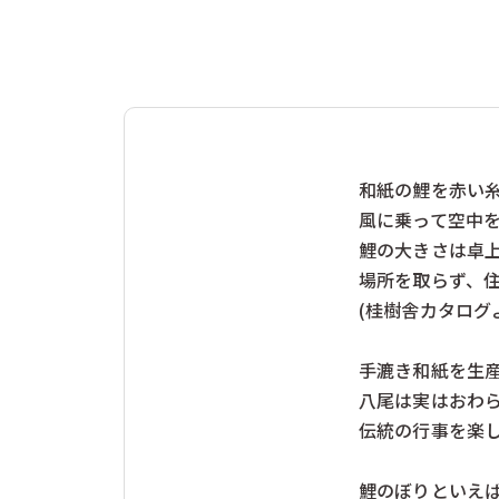
レシオ（イタリア）
レロ（ドイツ
ヴェルナー（ドイツ）
三浦木地（日
奥野かるた店（日本）
学研ステイフ
工房いちかわ（日本）
幻冬舎（日本
株式会社ドリームブロッサム（日本）
桂樹舎（日本
福祉とデザイン（日本）
積み木手帖（
ﾀﾐｽﾞｼｮｯﾌﾟ（日本）
和紙の鯉を赤い
風に乗って空中
鯉の大きさは卓
場所を取らず、
(桂樹舎カタログ
手漉き和紙を生
八尾は実はおわ
伝統の行事を楽
鯉のぼりといえ