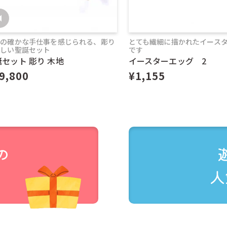
人の確かな手仕事を感じられる、彫り
とても繊細に描かれたイース
美しい聖誕セット
です
セット 彫り 木地
イースターエッグ 2
クリックポスト配送対応商品と記載がある商品のみが対象です
9,800
¥1,155
覧ください。）
ト配送ができない商品とご一緒の注文の場合は、クリックポス
はご利用できません。
ム上、注文時には通常送料が発生しますが、後に減額処理をし
函されますので、着時間の指定はできません。
の
りますが、運送中の事故の場合補償はありません。
人
から概ね翌々日までに配達すると記載されていますが、4〜5
場合など、対応商品であってもクリックポストでお届けできな
は、当店よりご連絡いたします。