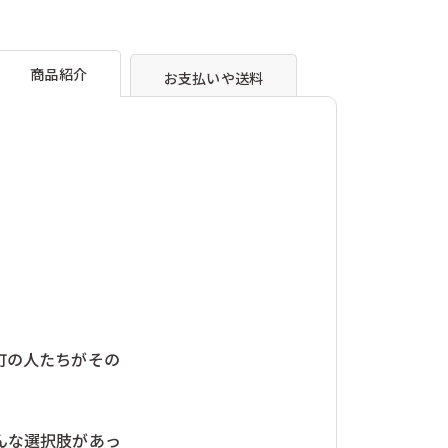
イス）
ヴィンコ（チェコ）
爽々
爽々
友愛玩具（日本）
の
の
）
岩淵志温（日本）
本）
東洋音響（日本）
数
数
商品紹介
お支払いや送料
福永紙工（日本）
量
量
本）
Ｍ リチャード（イギリス）
を
を
減
増
ら
や
す
す
町の人たちがその
んな選択肢があっ