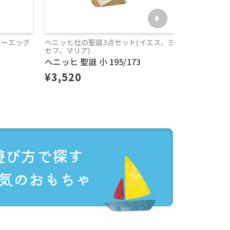
ターエッグ
ヘニッヒ社の聖誕3点セット(イエス、ヨ
クリスマス
セフ、マリア)
ーンです
ヘニッヒ 聖誕 小 195/173
ハーン聖
。（
対応商品一覧
¥3,520
¥4,40
ト配送はできま
ます。
遊び方で探す
気のおもちゃ
日かかった例もお
い場合がありま