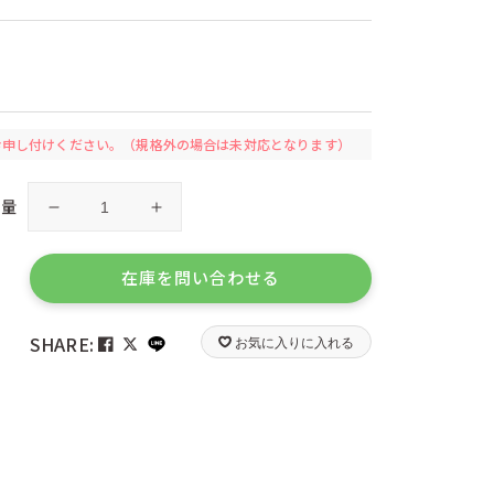
ツ）
ケーセン（ドイツ）
リカ）
コルクス（ドイツ）
ツ）
シュテルネンガッセ（ドイツ）
）
ジーピー（日本）
ツ）
ゼルマー（ドイツ）
ツォッホ（ドイツ）
）
デュシマ（ドイツ）
お申し付けください。
（規格外の場合は未対応となります）
ツ）
ナンヒェン（ドイツ）
ハイメス（ドイツ）
数量
ハーディー（ドイツ）
桂
桂
）
ピアトニック（オーストリア）
樹
樹
ツ）
フォリア（ドイツ）
舎
舎
ツ）
フリドリン（ドイツ）
在庫を問い合わせる
）
ブントパピア（ドイツ）
鯉
鯉
イ）
プレイマイス（ドイツ）
の
の
）
ヘルガ クレフト（ドイツ）
SHARE:
お気に入りに入れる
ぼ
ぼ
）
ホッパー（日本）
り
り
ドイツ）
マグネットシュピーレ（ドイツ）
モ
モ
ェーデン）
ミュンダーエマイル（ドイツ）
ス）
ユシラ（フィンランド）
ビ
ビ
ウェー）
リゴレ（日本）
ー
ー
イス）
リンゴプレイ（ドイツ）
ル
ル