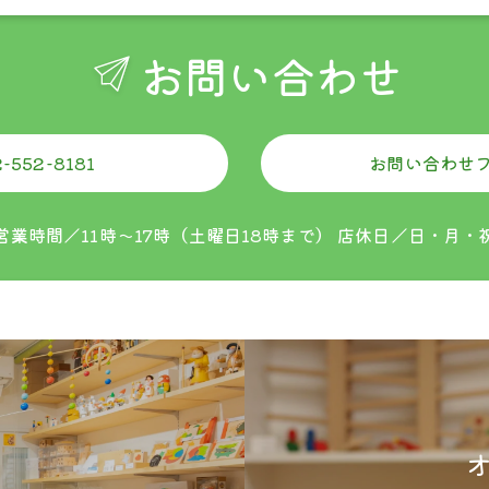
お問い合わせ
ご購入金額
お買い上げ金額に関
全ての地域
330円
-552-8181
お問い合わせ
営業時間／11時〜17時（土曜日18時まで）
店休日／日・月・
nfo@tsumikiya.jp