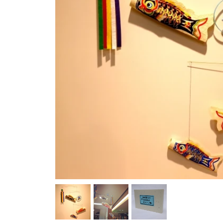
グリュックスケーファー（ドイツ）
グローバルト
ゲルハルツ（ドイツ）
ゲームフロウ
コルシュ（ドイツ）
ゴキ（ドイツ
シンクファン（アメリカ）
ジトレ（イタ
スウェーデンひつじの詩舎（日本）
スウェーデンプロダクト（ドイツ）
ゼンガー（ドイツ）
ゾノア（ドイ
ツムラクリエイション（日本）
テオ・クライ
ドライブレッター（ドイツ）
ドライマギア
ニチガン（日本）
ニック（ドイ
ハウスオブマーブルズ（イギリス）
ハズブロ（日
ハーン（ドイツ）
バイキングトイ（スウェーデン）
ピーターキン（イギリス）
ファインテッ
フス（ドイツ）
フランクギュ
ブラザージョルダン（日本）
ブリオ（スウ
ブータレブー（日本）
プステフィッ
プロディア（日本）
ヘアヴィック
ベック（ドイツ）
ベリ・デザイ
ホビージャパン（日本）
ホーナー（ド
マスダヤ（日本）
マテル・インターナショナル（日本）
メガハウス（日本）
メビウスゲー
ヨシリツ（日本）
ラッセントレ
リチャード・セルマー（ドイツ）
リヒャルトグレーザー（ドイツ）