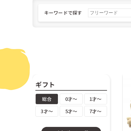
ご購入
キーワードで探す
北海道
北海
ギフト
総合
0才〜
1才〜
3才〜
5才〜
7才〜
ご購入
日本