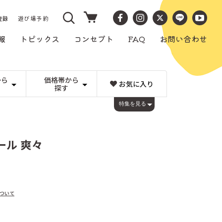
カ
ー
登録
遊び場予約
ト
報
トピックス
コンセプト
FAQ
お問い合わせ
から
価格帯から
お気に入り
探す
）
〜1,000円
ビー玉転がし
LENA(ドイツ)
1,001〜3,000円
コロロ
特集を見る
キュボロ
チェコ）
3,001〜5,000円
Weizenkorn社（スイス）
その他のメーカー
5,001〜10,000円
）
10,001〜20,000円
すごろくや（日本）
20,001円
アイアップ（日本）
み
工作・文房具
ト）
画材
ィキ（日本）
アトリエフィッシャー（スイス）
手芸、工作
ール 爽々
み
本 カタログ
るみ
（スイス）
アンカー（ドイツ）
ーデン）
日本と世界の工芸品
ウォルフガング・ヴェルナー（ドイツ）
日本の木工
くるみ割り人形
日本）
エヒメ紙工（日本）
煙出し人形
ヨーロッパの木工
ガラス製品
ツ）
エルフ(日本)
ス）
オルゴール（日本）
ついて
カントリーリビング（ドイツ）
ス）
ギガミック（フランス）
ペイン）
グリムス（ドイツ）