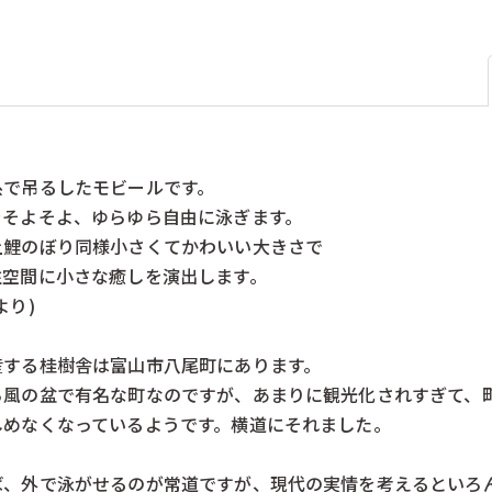
）
ロークワイ（ドイツ）
ヴィターリ（ス
本）
南雲（日本）
博進社（日本）
ル
山加（日本）
山形工房（日本
）
文化出版局（日本）
日本理化学（日
）
桜井こけし店（日本）
真工芸（日本）
日本）
野澤作蔵商店（日本）
隈本木工所（日
糸で吊るしたモビールです。
をそよそよ、ゆらゆら自由に泳ぎます。
上鯉のぼり同様小さくてかわいい大きさで
住空間に小さな癒しを演出します。
より)
産する桂樹舎は富山市八尾町にあります。
ら風の盆で有名な町なのですが、あまりに観光化されすぎて、
しめなくなっているようです。横道にそれました。
ば、外で泳がせるのが常道ですが、現代の実情を考えるといろ