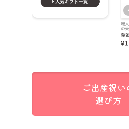
人気ギフト一覧
職
の
聖誕
商品ページに
¥1
はこちら
をご
クリックポス
せん。
代金引き換え
当店のシステ
郵便受けに投
ご出産祝い
追跡機能はあ
選び方
公式には投函
聞きします。
商品数が多い
す。その場合