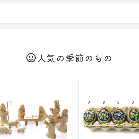
金額
税込22,000円未満
税込22
以外
990円
無料
道
1,430円
715円
人気の季節のもの
金額
税込22,000円未満
税込22
全国
250円
無料