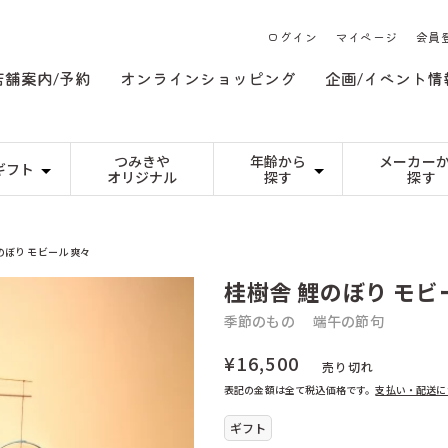
ログイン
マイページ
会員
店舗案内/予約
オンラインショッピング
企画/イベント情
つみきや
年齢から
メーカー
ギフト
オリジナル
探す
探す
日本）
つみき
DREi HASEN（ドイツ）
0才〜
ゲーム
JEKA（ドイツ
1才〜
祝い
基本の積み木
３歳くらい〜
変わった形
６歳くらい〜
（イギリス）
niermann（ドイツ）
3才〜
PRECIOSA（
の誕生日
カプラ
ネフ
5才〜
祝い
n（ドイツ）
くもん出版（日本）
7才〜
こまむぐ（日本
の方へ
のぼり モビール 爽々
本）
のいとど（日本）
ののじ（日本）
組み立てるおもちゃ
人形 ・ぬいぐる
ゃ
木製
手作り人形（キッ
ンス）
アトラス化成（日本）
アトリエニキテ
プラスチック製
人形
桂樹舎 鯉のぼり モビ
乳幼児のぬいぐる
ケーセンのぬいぐ
イツ）
アルゴイヤー・ヴェブラーメン（ドイツ）
アルビスブラン
ど
ーマー（ドイツ）
パターン遊び
イエンス・ウーヴェ・ヴェルナー（ドイツ）
季節のもの
イルカ（スウェ
季節のもの
端午の節句
モザイク
ひな祭り
マグネット
端午の節句
（ドイツ）
ウールマニュファクチャー（ドイツ）
エドインター（
うもの
ぺグさし
イースター
クリスマス
日本）
エポック（日本）
エルツィ（ドイ
¥16,500
売り切れ
ゃ
ンプ（日本）
オインクゲームズ（日本）
オッピ（フラン
表記の金額は全て税込価格です。
支払い・配送に
ゃ
イツ）
カワイ（日本）
カワダ（日本）
イツ）
キュボロ（スイス）
キーナー（スイ
ギフト
ドイツ）
クレーブラット（日本）
グラパット（ス