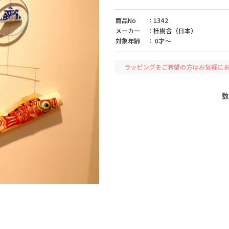
レード（ドイツ）
ケラー（ドイツ）
ケルナー（ドイ
（フランス）
コクヨ（日本）
コプロウ（アメ
商品No
：1342
）
ザイドラー（ドイツ）
シャーフ（ドイ
メーカー
：桂樹舎（日本）
リア）
ジョージラック（イギリス）
ジーナ（ドイツ
対象年齢
： 0才〜
スタジオ49（ドイツ）
セレクタ（ドイ
ツ）
タカラトミー（日本）
チェシャーズファクトリー（日本）
ン（ドイツ）
テンヨー（日本）
デコア（スイス
ラッピングをご希望の方はお気軽に
（ドイツ）
ドレクセル（ドイツ）
ドレゲノ（ドイ
ツ）
ニューゲームズオーダー（日本）
ネフ（スイス）
本）
ハナヤマ（日本）
ハバ（ドイツ）
バンダイ（日本）
ビバリー（日本
ク（ドイツ）
フィルゲス（ドイツ）
フェーン（ドイ
ンター（ドイツ）
フランク・バイヤー（ドイツ）
フラーデ（ドイ
ェーデン）
ブレイニーバンド（エストニア）
ブロック（日本
クス（ドイツ）
プラウンハイマー（ドイツ）
プラントイ（タ
（ドイツ）
ヘニッヒ（ドイツ）
ヘラー（ドイツ
ン（ドイツ）
ペガサス（ドイツ）
ペタ（イギリス
イツ）
ボーネルンド（日本）
ポングラッツ（
マテル（日本）
ミッキィ（スウ
ムズ（日本）
メリッサ＆ダグ（アメリカ）
モルーク（スイ
（スウェーデン）
ラベンスバーガー（ドイツ）
ラーセン（ノル
リュルケ（ドイツ）
リュージュ（ス