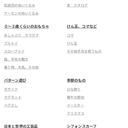
乳幼児のぬいぐるみ
本 カタログ
ケーセンのぬいぐるみ
こちら
０〜３歳くらいのおもちゃ
けん玉、コマなど
おしゃぶり ガラガラ
コマ
プルトイ
けん玉
スロープトイ
その他手先を使うもの
指、手先の動き
乗り物、木馬、その他
パターン遊び
季節のもの
モザイク
ひな祭り
マグネット
端午の節句
ぺグさし
イースター
クリスマス
日本と世界の工芸品
シフォンスカーフ