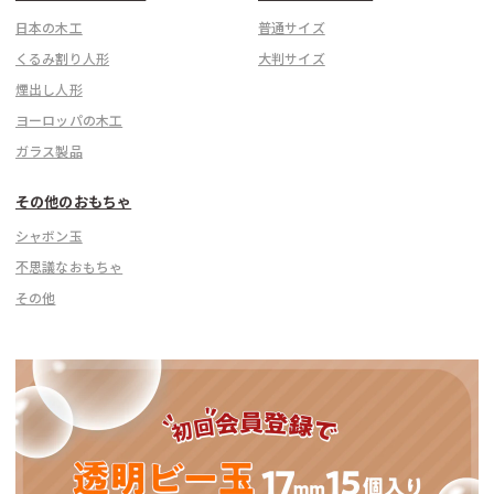
日本の木工
普通サイズ
くるみ割り人形
大判サイズ
煙出し人形
ヨーロッパの木工
ガラス製品
その他のおもちゃ
シャボン玉
不思議なおもちゃ
その他