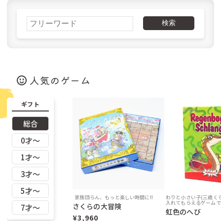
北海道以外
990円
無料
検索
北海道
1,430円
715円
人気のゲーム
ギフト
総合
0才〜
1才〜
ご購入金額
税込22,000円未満
税込22,000円以上
3才〜
日本全国
250円
無料
5才〜
家族団らん、もっと楽しい時間に!!
わりと小さい子(三歳く
入れてもらえるゲームで
さくらの大冒険
7才〜
虹色のへび
¥3,960