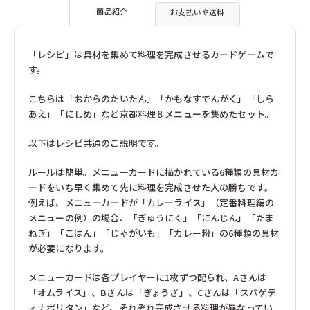
量
量
フランクギュンター（ドイツ）
フランク・バイヤー（ドイツ）
商品紹介
お支払いや送料
フラーデ（ドイツ）
フリドリン（ドイツ）
を
を
ブラザージョルダン（日本）
ブリオ（スウェーデン）
減
増
ブレイニーバンド（エストニア）
ブロック（日本）
「レシピ」は具材を集めて料理を完成させるカードゲームで
ら
や
ブントパピア（ドイツ）
ブータレブー（日本）
す。
す
す
プステフィックス（ドイツ）
プラウンハイマー（ドイツ）
プラントイ（タイ）
プレイマイス（ドイツ）
こちらは「おからのたいたん」「かもなすでんがく」「しら
プロディア（日本）
ヘアヴィック（ドイツ）
あえ」「にしめ」など京都料理８メニューを集めたセット。
ヘニッヒ（ドイツ）
ヘラー（ドイツ）
ヘルガ クレフト（ドイツ）
ベック（ドイツ）
以下はレシピ共通のご説明です。
ベリ・デザイン（ドイツ）
ペガサス（ドイツ）
ペタ（イギリス）
ホッパー（日本）
ルールは簡単。メニューカードに描かれている6種類の具材カ
ホビージャパン（日本）
ホーナー（ドイツ）
ードをいち早く集めて先に料理を完成させた人の勝ちです。
ボーネルンド（日本）
ポングラッツ（ドイツ）
例えば、メニューカードが「カレーライス」（定番料理編の
マグネットシュピーレ（ドイツ）
マスダヤ（日本）
メニューの例）の場合、「ぎゅうにく」「にんじん」「たま
マテル・インターナショナル（日本）
マテル（日本）
ミッキィ（スウェーデン）
ねぎ」「ごはん」「じゃがいも」「カレー粉」の6種類の具材
ミュンダーエマイル（ドイツ）
メガハウス（日本）
メビウスゲームズ（日本）
が必要になります。
メリッサ＆ダグ（アメリカ）
モルーク（スイス）
ユシラ（フィンランド）
ヨシリツ（日本）
メニューカードは各プレイヤーに1枚ずつ配られ、Aさんは
ラッセントレ（スウェーデン）
ラベンスバーガー（ドイツ）
「オムライス」、Bさんは「ぎょうざ」、Cさんは「スパゲテ
ラーセン（ノルウェー）
リゴレ（日本）
ィナポリタン」など、それぞれ完成させる料理が異なってい