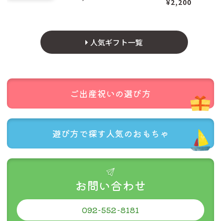
¥2,200
商品ページにクリックポスト配送対応商品と記載がある商品のみ
人気ギフト一覧
が対象です。（
対応商品一覧はこちら
をご覧ください。）
クリックポスト配送ができない商品とご一緒の注文の場合は、ク
リックポスト配送はできません。
代金引き換えはご利用できません。
当店のシステム上、注文時には通常送料が発生しますが、後に減
ご出産祝いの
選び方
額処理をします。
郵便受けに投函されますので、着時間の指定はできません。
追跡機能はありますが、運送中の事故の場合補償はありません。
公式には投函から概ね翌々日までに配達すると記載されています
遊び方で探す
人気のおもちゃ
が、4〜5日かかった例もお聞きします。
商品数が多い場合など、対応商品であってもクリックポストでお
届けできない場合があります。その場合は、当店よりご連絡いた
します。
お問い合わせ
092-552-8181