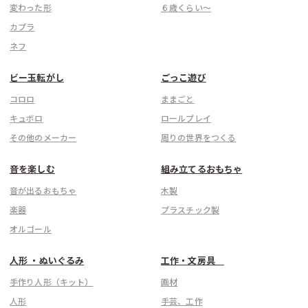
変わった形
６歳くらい〜
カプラ
ネフ
ビー玉転がし
ごっこ遊び
コロロ
ままごと
キュボロ
ロールプレイ
その他のメーカー
周りの世界をつくる
音を楽しむ
組み立てるおもちゃ
音が出るおもちゃ
木製
楽器
プラスチック製
オルゴール
人形 ・ぬいぐるみ
工作・文房具
手作り人形（キット）
画材
人形
手芸、工作