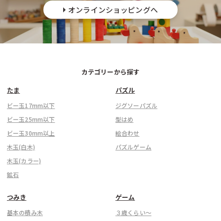
オンラインショッピングへ
カテゴリーから探す
たま
パズル
ビー玉17mm以下
ジグソーパズル
ビー玉25mm以下
型はめ
ビー玉30mm以上
絵合わせ
木玉(白木)
パズルゲーム
木玉(カラー)
鉱石
つみき
ゲーム
基本の積み木
３歳くらい〜