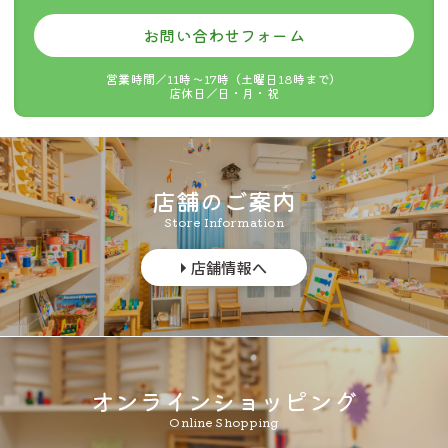
ご購入金額
お買い上げ金額に関係なく
お問い合わせフォーム
全ての地域
330円
営業時間／11時〜17時（土曜日18時まで）
店休日／日・月・祝
店舗のご案内
Store Information
店舗情報へ
info@tsumikiya.jp
オンラインショッピング
Online Shopping