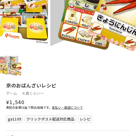
ぺグさし
イースター
クリスマス
ウルブリヒト（ドイツ）
ウールマニュファクチャー（ドイツ）
エドインター（日本）
エヒメ紙工（日本）
日本と世界の工芸品
シフォンスカーフ
日本の木工
普通サイズ
エフィー（ドイツ）
くるみ割り人形
エポック社（日本）
大判サイズ
煙出し人形
ヨーロッパの木工
ガラス製品
エポック（日本）
エルツィ（ドイツ）
エルフ(日本)
エルフ（日本）
その他のおもちゃ
シャボン玉
エンゼルトランプ（日本）
不思議なおもちゃ
オインクゲームズ（日本）
その他
オッピ（フランス）
オルゴール（日本）
カプラ（フランス）
カリスト（ドイツ）
カワイ（日本）
カワダ（日本）
カントリーリビング（ドイツ）
キッドオー（アメリカ）
キマーレ（ドイツ）
キュボロ（スイス）
キーナー（スイス）
ギガミック（フランス）
クレマース（ドイツ）
クレーブス（ドイツ）
クレーブラット（日本）
グラパット（スペイン）
京のおばんざいレシピ
グリムス（ドイツ）
グリュックスケーファー（ドイツ）
ゲーム
６歳くらい〜
グローバルトレード（ドイツ）
ケラー（ドイツ）
ケルナー（ドイツ）
ケーセン（ドイツ）
¥1,540
ゲルハルツ（ドイツ）
ゲームフロウ（フランス）
表記の金額は全て税込価格です。
支払い・配送について
コクヨ（日本）
コプロウ（アメリカ）
ga1109
コルクス（ドイツ）
クリックポスト配送対応商品
コルシュ（ドイツ）
レシピ
ゴキ（ドイツ）
ザイドラー（ドイツ）
シャーフ（ドイツ）
シュテルネンガッセ（ドイツ）