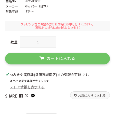
商品No
シンクファン（アメリカ）
：HRC-KYOP
ジトレ（イタリア）
メーカー
ジョージラック（イギリス）
：ホッパー（日本）
ジーナ（ドイツ）
対象年齢
ジーピー（日本）
： 7才〜
スウェーデンひつじの詩舎（日本）
スウェーデンプロダクト（ドイツ）
スタジオ49（ドイツ）
セレクタ（ドイツ）
ゼルマー（ドイツ）
ラッピングをご希望の方はお気軽にお申し付けください。
ゼンガー（ドイツ）
ゾノア（ドイツ）
（規格外の場合は未対応となります）
タカラトミー（日本）
チェシャーズファクトリー（日本）
ツォッホ（ドイツ）
ツムラクリエイション（日本）
数量
テオ・クライン（ドイツ）
テンヨー（日本）
京
京
デコア（スイス）
デュシマ（ドイツ）
の
の
ドライブレッター（ドイツ）
ドライマギア（ドイツ）
お
お
ドレクセル（ドイツ）
ドレゲノ（ドイツ）
カートに入れる
ナンヒェン（ドイツ）
ニチガン（日本）
ば
ば
ニック（ドイツ）
ニューゲームズオーダー（日本）
ん
ん
ネフ（スイス）
ハイメス（ドイツ）
つみきや実店舗(福岡市城南区)
での受取が可能です。
ざ
ざ
ハウスオブマーブルズ（イギリス）
ハズブロ（日本）
通常24時間で準備が完了します
い
い
ハナヤマ（日本）
ハバ（ドイツ）
ストア情報を表示する
レ
レ
ハーディー（ドイツ）
ハーン（ドイツ）
バイキングトイ（スウェーデン）
バンダイ（日本）
シ
シ
SHARE:
お気に入りに入れる
ビバリー（日本）
ピアトニック（オーストリア）
ピ
ピ
ピーターキン（イギリス）
ファインテック（ドイツ）
の
の
フィルゲス（ドイツ）
フェーン（ドイツ）
数
数
フォリア（ドイツ）
フス（ドイツ）