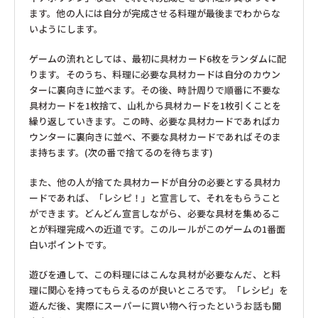
リチャード・セルマー（ドイツ）
リヒャルトグレーザー（ドイツ）
ます。他の人には自分が完成させる料理が最後までわからな
リュルケ（ドイツ）
リュージュ（スイス）
いようにします。
リンゴプレイ（ドイツ）
レシオ（イタリア）
レロ（ドイツ）
ロークワイ（ドイツ）
ゲームの流れとしては、最初に具材カード6枚をランダムに配
ヴィターリ（スイス）
ヴィンコ（チェコ）
ります。そのうち、料理に必要な具材カードは自分のカウン
ヴェルナー（ドイツ）
三浦木地（日本）
ターに裏向きに並べます。その後、時計周りで順番に不要な
南雲（日本）
博進社（日本）
友愛玩具（日本）
具材カードを1枚捨て、山札から具材カードを1枚引くことを
奥野かるた店（日本）
学研ステイフル
山加（日本）
繰り返していきます。この時、必要な具材カードであればカ
山形工房（日本）
岩淵志温（日本）
ウンターに裏向きに並べ、不要な具材カードであればそのま
工房いちかわ（日本）
幻冬舎（日本）
ま持ちます。(次の番で捨てるのを待ちます)
文化出版局（日本）
日本理化学（日本）
東洋音響（日本）
株式会社ドリームブロッサム（日本）
また、他の人が捨てた具材カードが自分の必要とする具材カ
桂樹舎（日本）
桜井こけし店（日本）
ードであれば、「レシピ！」と宣言して、それをもらうこと
真工芸（日本）
福永紙工（日本）
ができます。どんどん宣言しながら、必要な具材を集めるこ
福祉とデザイン（日本）
積み木手帖（日本）
とが料理完成への近道です。このルールがこのゲームの1番面
野澤作蔵商店（日本）
隈本木工所（日本）
白いポイントです。
Ｍ リチャード（イギリス）
ﾀﾐｽﾞｼｮｯﾌﾟ（日本）
遊びを通して、この料理にはこんな具材が必要なんだ、と料
理に関心を持ってもらえるのが良いところです。「レシピ」を
遊んだ後、実際にスーパーに買い物へ行ったというお話も聞