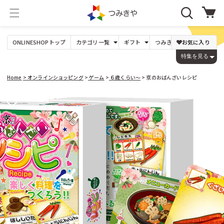
コンテ
カ
ンツに
ー
進む
ト
ONLINESHOP
トップ
カテゴリ
一覧
ギフト
つみきや
オリジナル
お気に入り
年
たま
パズル
0才〜
Dihras（チェコ）
〜1,000円
DOMBURI（日本）
出産祝い
1才〜
1,001〜3,000円
ビー玉17mm以下
ジグソーパズル
特集を見る
ビー玉25mm以下
型はめ
1才の誕生日
3才〜
DREi HASEN（ドイツ）
3,001〜5,000円
JEKA（ドイツ）
ビー玉30mm以上
絵合わせ
木玉(白木)
パズルゲーム
入学祝い
5才〜
5,001〜10,000円
木玉(カラー)
大人の方へ
7才〜
LENA(ドイツ)
10,001〜20,000円
鉱石
Lovi（フィンランド）
20,001円
Home
> オンラインショッピング
>
ゲーム
６歳くらい〜
> 京のおばんざいレシピ
Mリチャード（イギリス）
niermann（ドイツ）
つみき
ゲーム
基本の積み木
３歳くらい〜
PRECIOSA（チェコ）
Weizenkorn社（スイス）
商品情
変わった形
６歳くらい〜
カプラ
ネフ
報にス
yunsheng（中国）
Theo Klein（ドイツ）
キップ
ビー玉転がし
ごっこ遊び
くもん出版（日本）
こまむぐ（日本）
コロロ
ままごと
キュボロ
ロールプレイ
すごろくや（日本）
つみきや
その他のメーカー
周りの世界をつくる
つみきや（日本）
のいとど（日本）
音を楽しむ
組み立てるおもちゃ
音が出るおもちゃ
木製
ののじ（日本）
アイアップ（日本）
楽器
プラスチック製
オルゴール
アコテ（日本）
アスコ（フランス）
人形 ・ぬいぐるみ
工作・文房具
アトラス化成（日本）
アトリエニキティキ（日本）
手作り人形（キット）
画材
人形
手芸、工作
乳幼児のぬいぐるみ
本 カタログ
アトリエフィッシャー（スイス）
アドヴァン（日本）
ケーセンのぬいぐるみ
アミーゴ（ドイツ）
アルゴイヤー・ヴェブラーメン（ドイツ）
０〜３歳くらいのおもちゃ
けん玉、コマなど
アルビスブラン（スイス）
おしゃぶり ガラガラ
アンカー（ドイツ）
コマ
プルトイ
けん玉
スロープトイ
その他手先を使うもの
指、手先の動き
アンゲラー（オーストリア）
アントン・シーマー（ドイツ）
乗り物、木馬、その他
イエンス・ウーヴェ・ヴェルナー（ドイツ）
イルカ（スウェーデン）
パターン遊び
季節のもの
ウォルフガング・ヴェルナー（ドイツ）
モザイク
ウッドストックパーカッション（アメリカ）
ひな祭り
マグネット
端午の節句