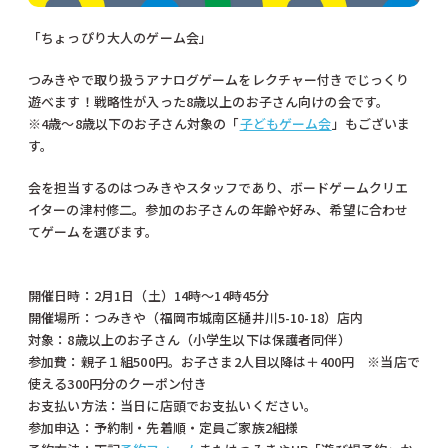
「ちょっぴり大人のゲーム会」
つみきやで取り扱うアナログゲームをレクチャー付きでじっくり
遊べます！戦略性が入った8歳以上のお子さん向けの会です。
※4歳〜8歳以下のお子さん対象の「
子どもゲーム会
」もございま
す。
会を担当するのはつみきやスタッフであり、ボードゲームクリエ
イターの津村修二。参加のお子さんの年齢や好み、希望に合わせ
てゲームを選びます。
開催日時：2月1日（土）14時～14時45分
開催場所：つみきや（福岡市城南区樋井川5-10-18）店内
対象：8歳以上のお子さん（小学生以下は保護者同伴）
参加費：親子１組500円。お子さま2人目以降は＋400円 ※当店で
使える300円分のクーポン付き
お支払い方法：当日に店頭でお支払いください。
参加申込：予約制・先着順・定員ご家族2組様