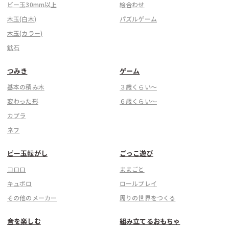
ビー玉30mm以上
絵合わせ
木玉(白木)
パズルゲーム
木玉(カラー)
鉱石
つみき
ゲーム
基本の積み木
３歳くらい〜
変わった形
６歳くらい〜
カプラ
ネフ
ビー玉転がし
ごっこ遊び
コロロ
ままごと
キュボロ
ロールプレイ
その他のメーカー
周りの世界をつくる
音を楽しむ
組み立てるおもちゃ