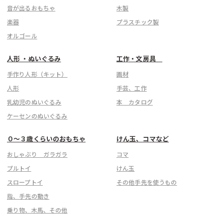
音が出るおもちゃ
木製
楽器
プラスチック製
オルゴール
人形 ・ぬいぐるみ
工作・文房具
手作り人形（キット）
画材
人形
手芸、工作
乳幼児のぬいぐるみ
本 カタログ
ケーセンのぬいぐるみ
０〜３歳くらいのおもちゃ
けん玉、コマなど
おしゃぶり ガラガラ
コマ
プルトイ
けん玉
スロープトイ
その他手先を使うもの
指、手先の動き
乗り物、木馬、その他