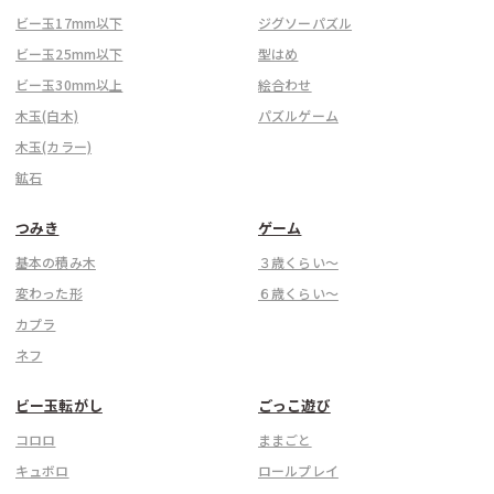
ビー玉17mm以下
ジグソーパズル
ビー玉25mm以下
型はめ
ビー玉30mm以上
絵合わせ
木玉(白木)
パズルゲーム
木玉(カラー)
鉱石
つみき
ゲーム
基本の積み木
３歳くらい〜
変わった形
６歳くらい〜
カプラ
ネフ
ビー玉転がし
ごっこ遊び
コロロ
ままごと
キュボロ
ロールプレイ