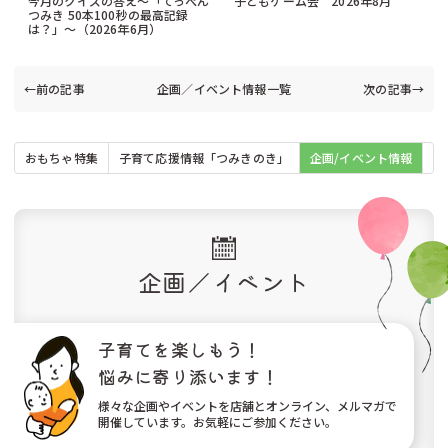
今月のクイズの答え〜「てっぺん
子どもゲーム会 2026年8月
つみき 50本100秒の最高記録
は？」〜（2026年6月）
←前の記事
企画／イベント情報一覧
次の記事→
おもちゃ特集
子育て応援情報「つみきのき」
企画/イベント情報
お
企画／イベント
子育てを楽しもう！
悩みに寄り添います！
様々な企画やイベントを店舗とオンライン、メルマガで
開催しています。お気軽にご参加ください。