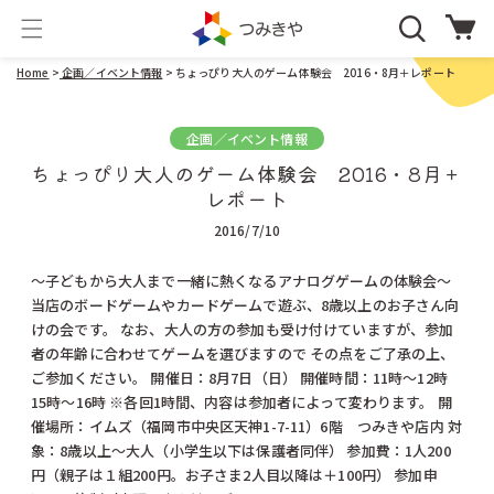
コンテ
カ
ンツに
ー
進む
ト
Home
>
企画／イベント情報
> ちょっぴり大人のゲーム体験会 2016・8月＋レポート
企画／イベント情報
ちょっぴり大人のゲーム体験会 2016・8月＋
レポート
2016/7/10
～子どもから大人まで一緒に熱くなるアナログゲームの体験会～
当店のボードゲームやカードゲームで遊ぶ、8歳以上のお子さん向
けの会です。 なお、大人の方の参加も受け付けていますが、参加
者の年齢に合わせてゲームを選びますので その点をご了承の上、
ご参加ください。 開催日：8月7日（日） 開催時間：11時～12時
15時～16時 ※各回1時間、内容は参加者によって変わります。 開
催場所：イムズ（福岡市中央区天神1-7-11）6階 つみきや店内 対
象：8歳以上～大人（小学生以下は保護者同伴） 参加費：1人200
円（親子は１組200円。お子さま2人目以降は＋100円） 参加申