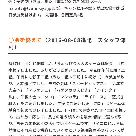
込：予約制（店頭、または電話092-737-0611 メール
harada@tsumikiya.jpまで） キャンセルや空きが出た場合は当
日参加受付けます。 先着順、各回定員4名
○会を終えて
（2016-08-08追記 スタッフ津
村）
8月7日（日）に開催した「ちょっぴり大人のゲーム体験会」は無
事終了しました。ありがとうございました。 今回は午前に親子二
組、午後にも親子二組（うち一組は午前中に続けて）の参加があ
り、大変盛況でした。午前の会は「スピードカップス」「気球で
大空へ」「マラケシュ」「ハゲタカのえじき」「ナインタイ
ル」、午後の会は「タロ」「マンカラ」「ライミース」「窓拭き
職人」をご紹介しました。 午後にご紹介した「タロ」はゲーム体
験会で初めてプレイしました。1〜10まで書かれたサイコロを振っ
て、出た数に応じて、長さの違う積み木を最大2個まで選んで取
り、自分の駒を高く登らせていくゲームです。サイコロによる偶
然性とそれをどう構築していくかという論理的思考のバランスが