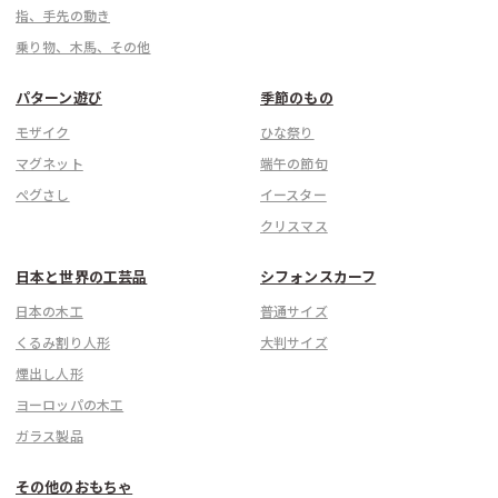
指、手先の動き
乗り物、木馬、その他
パターン遊び
季節のもの
モザイク
ひな祭り
マグネット
端午の節句
ぺグさし
イースター
クリスマス
日本と世界の工芸品
シフォンスカーフ
日本の木工
普通サイズ
くるみ割り人形
大判サイズ
煙出し人形
ヨーロッパの木工
ガラス製品
その他のおもちゃ