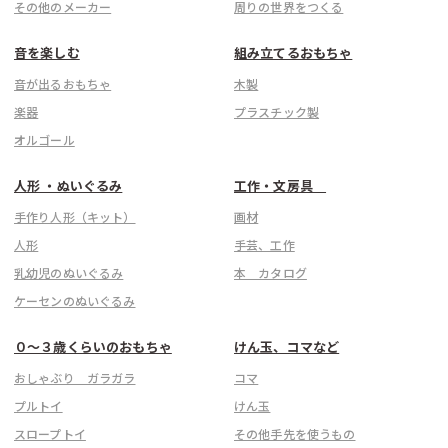
その他のメーカー
周りの世界をつくる
音を楽しむ
組み立てるおもちゃ
音が出るおもちゃ
木製
楽器
プラスチック製
オルゴール
人形 ・ぬいぐるみ
工作・文房具
手作り人形（キット）
画材
人形
手芸、工作
乳幼児のぬいぐるみ
本 カタログ
ケーセンのぬいぐるみ
０〜３歳くらいのおもちゃ
けん玉、コマなど
おしゃぶり ガラガラ
コマ
プルトイ
けん玉
スロープトイ
その他手先を使うもの