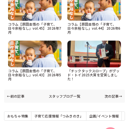
コラム【原田圭悟の「子育て、
コラム【原田圭悟の「子育て、
日々余裕なし」vol.45】 2026年7
日々余裕なし」vol.44】 2026年6
月
月
コラム【原田圭悟の「子育て、
「チックタックスロープ」がグッ
日々余裕なし」vol.43】 2026年5
ド・トイ2025大賞を受賞しまし
月
た！
←前の記事
スタッフブログ一覧
次の記事→
おもちゃ特集
子育て応援情報「つみきのき」
企画/イベント情報
お