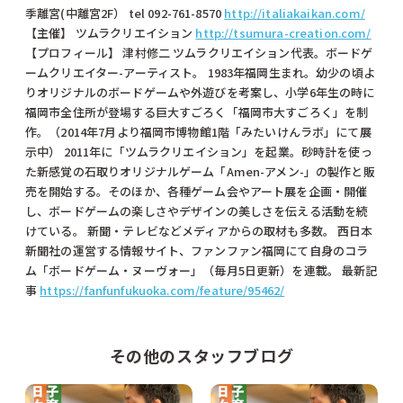
季離宮(中離宮2F） tel 092-761-8570
http://italiakaikan.com/
【主催】 ツムラクリエイション
http://tsumura-creation.com/
【プロフィール】 津村修二 ツムラクリエイション代表。ボードゲ
ームクリエイター-アーティスト。 1983年福岡生まれ。幼少の頃よ
りオリジナルのボードゲームや外遊びを考案し、小学6年生の時に
福岡市全住所が登場する巨大すごろく「福岡市大すごろく」を制
作。（2014年7月より福岡市博物館1階「みたいけんラボ」にて展
示中） 2011年に「ツムラクリエイション」を起業。砂時計を使っ
た新感覚の石取りオリジナルゲーム「Amen-アメン-」の製作と販
売を開始する。そのほか、各種ゲーム会やアート展を企画・開催
し、ボードゲームの楽しさやデザインの美しさを伝える活動を続
けている。 新聞・テレビなどメディアからの取材も多数。 西日本
新聞社の運営する情報サイト、ファンファン福岡にて自身のコラ
ム「ボードゲーム・ヌーヴォー」（毎月5日更新）を連載。 最新記
事
https://fanfunfukuoka.com/feature/95462/
その他のスタッフブログ