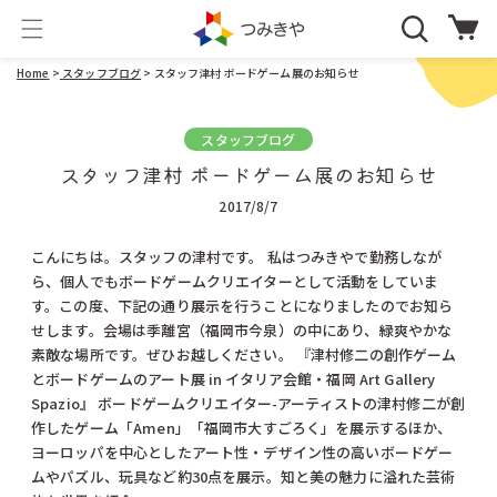
コンテ
カ
ンツに
ー
進む
ト
Home
>
スタッフブログ
> スタッフ津村 ボードゲーム展のお知らせ
スタッフブログ
スタッフ津村 ボードゲーム展のお知らせ
2017/8/7
こんにちは。スタッフの津村です。 私はつみきやで勤務しなが
ら、個人でもボードゲームクリエイターとして活動をしていま
す。この度、下記の通り展示を行うことになりましたのでお知ら
せします。会場は季離宮（福岡市今泉）の中にあり、緑爽やかな
素敵な場所です。ぜひお越しください。 『津村修二の創作ゲーム
とボードゲームのアート展 in イタリア会館・福岡 Art Gallery
Spazio』 ボードゲームクリエイター-アーティストの津村修二が創
作したゲーム「Amen」「福岡市大すごろく」を展示するほか、
ヨーロッパを中心としたアート性・デザイン性の高いボードゲー
ムやパズル、玩具など約30点を展示。知と美の魅力に溢れた芸術