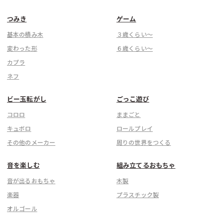
つみき
ゲーム
基本の積み木
３歳くらい〜
変わった形
６歳くらい〜
カプラ
ネフ
ビー玉転がし
ごっこ遊び
コロロ
ままごと
キュボロ
ロールプレイ
その他のメーカー
周りの世界をつくる
音を楽しむ
組み立てるおもちゃ
音が出るおもちゃ
木製
楽器
プラスチック製
オルゴール