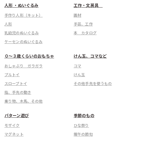
人形 ・ぬいぐるみ
工作・文房具
手作り人形（キット）
画材
人形
手芸、工作
乳幼児のぬいぐるみ
本 カタログ
ケーセンのぬいぐるみ
０〜３歳くらいのおもちゃ
けん玉、コマなど
おしゃぶり ガラガラ
コマ
プルトイ
けん玉
スロープトイ
その他手先を使うもの
指、手先の動き
乗り物、木馬、その他
パターン遊び
季節のもの
モザイク
ひな祭り
マグネット
端午の節句