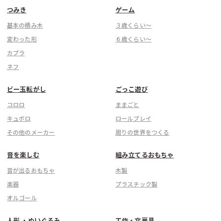
つみき
ゲーム
基本の積み木
３歳くらい〜
変わった形
６歳くらい〜
カプラ
ネフ
ビー玉転がし
ごっこ遊び
コロロ
ままごと
キュボロ
ロールプレイ
その他のメーカー
周りの世界をつくる
音を楽しむ
組み立てるおもちゃ
音が出るおもちゃ
木製
楽器
プラスチック製
オルゴール
人形 ・ぬいぐるみ
工作・文房具