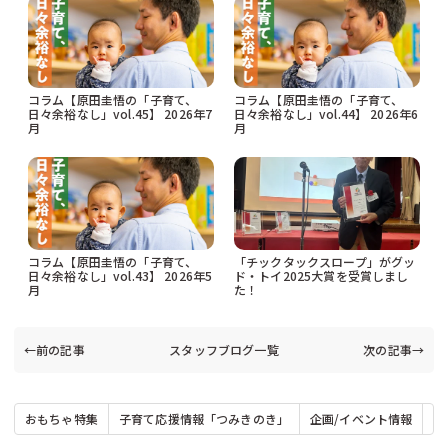
コラム【原田圭悟の「子育て、
コラム【原田圭悟の「子育て、
日々余裕なし」vol.45】 2026年7
日々余裕なし」vol.44】 2026年6
月
月
コラム【原田圭悟の「子育て、
「チックタックスロープ」がグッ
日々余裕なし」vol.43】 2026年5
ド・トイ2025大賞を受賞しまし
月
た！
←前の記事
スタッフブログ一覧
次の記事→
おもちゃ特集
子育て応援情報「つみきのき」
企画/イベント情報
お