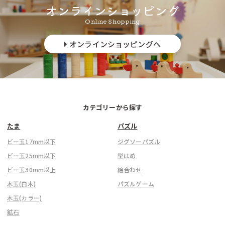
オンラインショッピング
Online Shopping
オンラインショッピングへ
カテゴリーから探す
たま
パズル
ビー玉17mm以下
ジグソーパズル
ビー玉25mm以下
型はめ
ビー玉30mm以上
絵合わせ
木玉(白木)
パズルゲーム
木玉(カラー)
鉱石