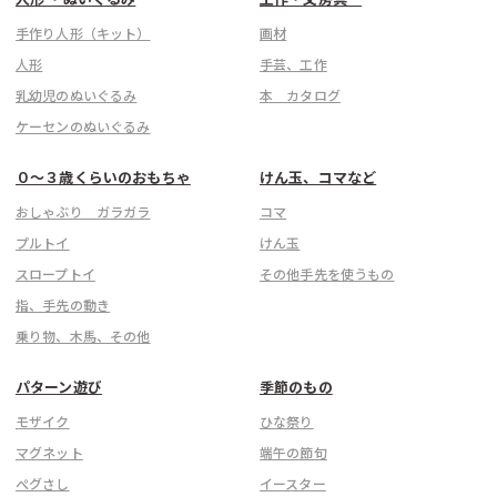
手作り人形（キット）
画材
人形
手芸、工作
乳幼児のぬいぐるみ
本 カタログ
ケーセンのぬいぐるみ
０〜３歳くらいのおもちゃ
けん玉、コマなど
おしゃぶり ガラガラ
コマ
プルトイ
けん玉
スロープトイ
その他手先を使うもの
指、手先の動き
乗り物、木馬、その他
パターン遊び
季節のもの
モザイク
ひな祭り
マグネット
端午の節句
ぺグさし
イースター