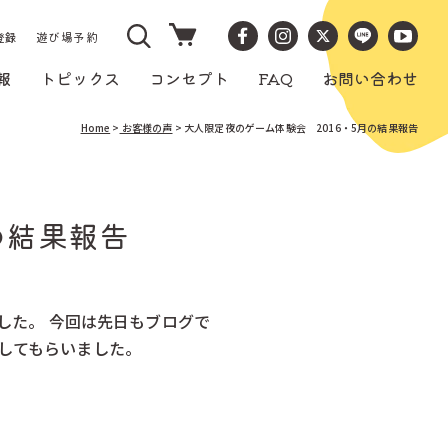
カ
ー
登録
遊び場予約
ト
報
トピックス
コンセプト
FAQ
お問い合わせ
Home
>
お客様の声
> 大人限定夜のゲーム体験会 2016・5月の結果報告
の結果報告
した。 今回は先日もブログで
してもらいました。